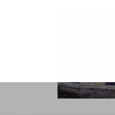
sagé avec
la complète
in.
s !"