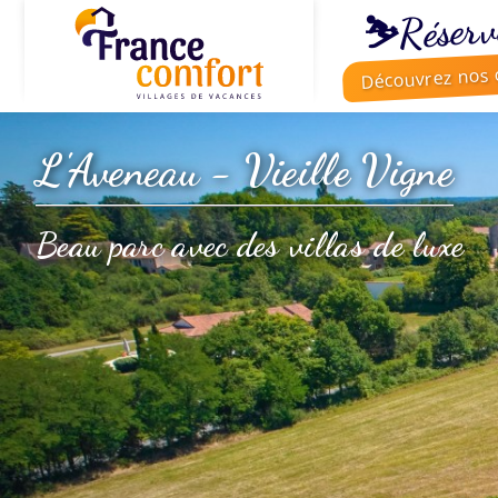
⛷️Réserv
Découvrez nos o
L'Aveneau - Vieille Vigne
Beau parc avec des villas de luxe