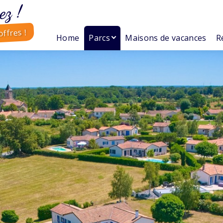
ez !
ffres !
Home
Parcs
Maisons de vacances
R