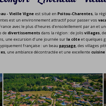
au - Vieille Vigne
est situé en
Poitou-Charentes
, la ré
ntes est un environnement attractif pour passer vos
vac
 France avec le plus d'heures d'ensoleillement par an et
up de
divertissements
dans la région : de jolis
villages
, d
ons, une excursion d'une journée sur
la côte
et quelques g
typiquement française : un beau
paysage
, des villages p
tes
, une ambiance décontractée et une excellente
cuisine