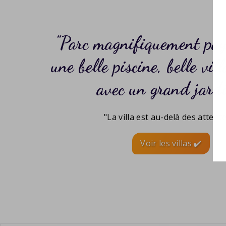
Parc magnifiquement pay
une belle piscine, belle vil
avec un grand jard
"La villa est au-delà des attente
Voir les villas ✔️