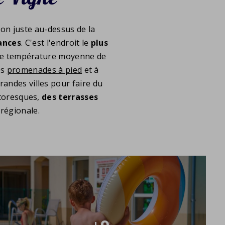
gion juste au-dessus de la
ances
. C'est l'endroit le
plus
 une température moyenne de
es
promenades à pied
et à
randes villes pour faire du
ittoresques,
des
terrasses
régionale.