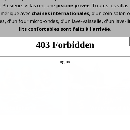
. Plusieurs villas ont une
piscine privée
. Toutes les vill
numérique avec
chaînes internationales
, d'un coin salon 
tes, d'un four micro-ondes, d'un lave-vaisselle, d'un lave-l
lits confortables sont faits à l'arrivée
.
Installations
Activités d'ét