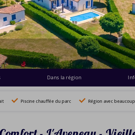
s
Dans la région
In
uit
Piscine chauffée du parc
Région avec beaucoup 
Comfort - L'Aveneau - Vieill