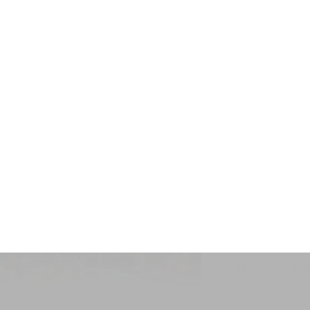
Libelle 4-6p
6 personnes
2 cham
29-08-2026
-
05-0
7 nuits
Libelle 4-6p
6 personnes
2 cham
29-08-2026
-
05-0
7 nuits