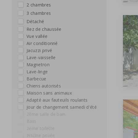
2 chambres
3 chambres
Détaché
Rez de chaussée
vue vallée
Air conditionné
Jacuzzi privé
Lave-vaisselle
Magnetron
Lave-linge
Barbecue
Chiens autorisés
maison sans animaux
Adapté aux fauteuils roulants
Jour de changement samedi d'été
4 chambres
2ème salle de bain
Bain
2ème toilette
Piscine privée