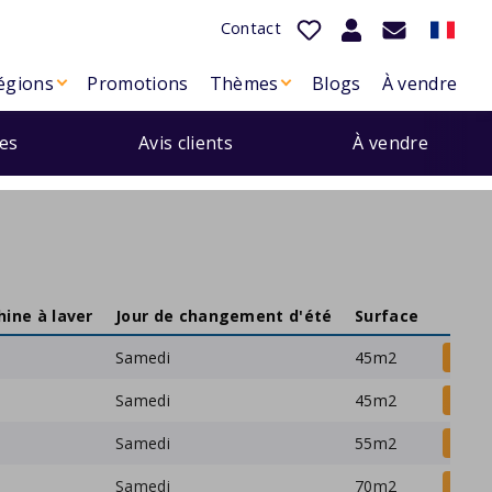
Contact
égions
Promotions
Thèmes
Blogs
À vendre
ues
Avis clients
À vendre
ine à laver
Jour de changement d'été
Surface
Samedi
45m2
Voi
Samedi
45m2
Voi
Samedi
55m2
Voi
Samedi
70m2
Voi