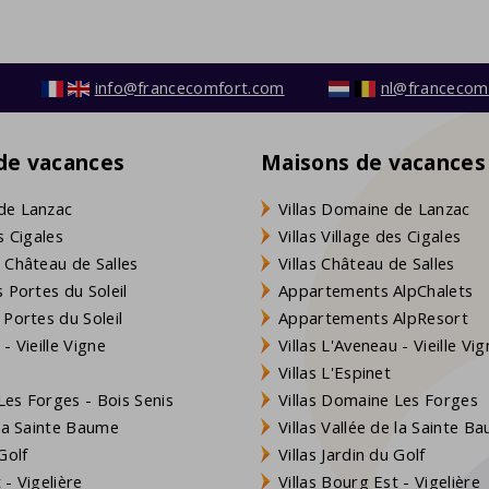
info@francecomfort.com
nl@francecom
 de vacances
Maisons de vacances
de Lanzac
Villas Domaine de Lanzac
s Cigales
Villas Village des Cigales
 Château de Salles
Villas Château de Salles
 Portes du Soleil
Appartements AlpChalets
 Portes du Soleil
Appartements AlpResort
- Vieille Vigne
Villas L'Aveneau - Vieille Vi
Villas L'Espinet
es Forges - Bois Senis
Villas Domaine Les Forges
 la Sainte Baume
Villas Vallée de la Sainte B
Golf
Villas Jardin du Golf
- Vigelière
Villas Bourg Est - Vigelière