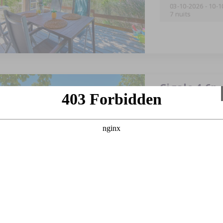
03-10-2026
-
10-1
7 nuits
Cigale 4-6p.
6 personnes
2 cham
29-08-2026
-
01-0
3 nuits