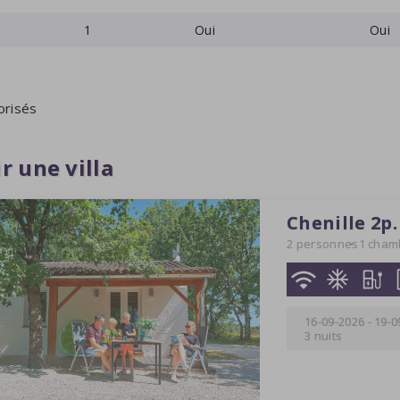
1
Oui
Oui
orisés
r une villa
Chenille 2p.
2 personnes
1 cham
16-09-2026
-
19-0
3 nuits