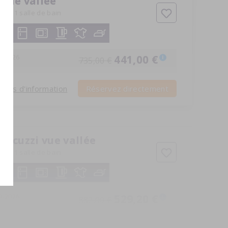
. vue vallée
bres
1 salle de bain
9-2026
441,00 €
i
735,00 €
Plus d'information
Réservez directement
. jacuzzi vue vallée
bres
1 salle de bain
9-2026
529,20 €
i
882,00 €