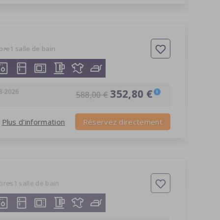
bre
1 salle de bain
8-2026
352,80 €
i
588,00 €
Plus d'information
Réservez directement
bres
1 salle de bain