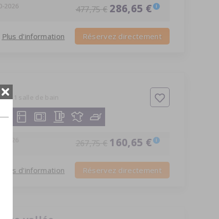
0-2026
286,65 €
i
477,75 €
Plus d'information
Réservez directement
bres
1 salle de bain
9-2026
160,65 €
i
267,75 €
Plus d'information
Réservez directement