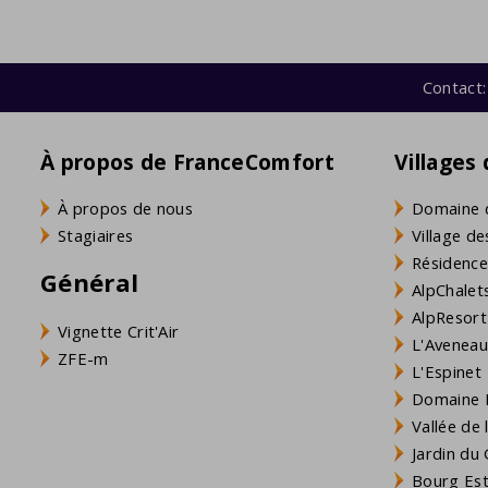
Contact:
À propos de FranceComfort
Villages
À propos de nous
Domaine 
Stagiaires
Village de
Résidence
Général
AlpChalets
AlpResort
Vignette Crit'Air
L'Aveneau 
ZFE-m
L'Espinet
Domaine L
Vallée de
Jardin du 
Bourg Est 