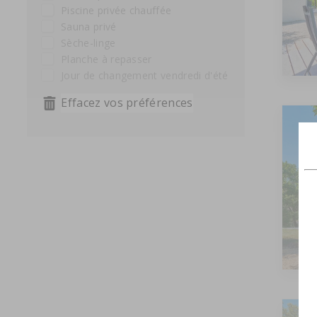
Piscine privée chauffée
Sauna privé
Sèche-linge
Planche à repasser
Jour de changement vendredi d'été
Effacez vos préférences