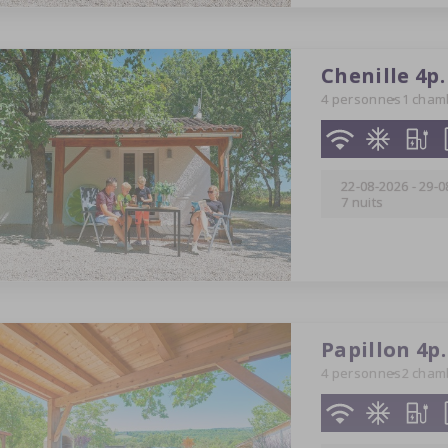
Chenille 4p.
4 personnes
1 cham
22-08-2026
-
29-0
7 nuits
Papillon 4p.
4 personnes
2 cham