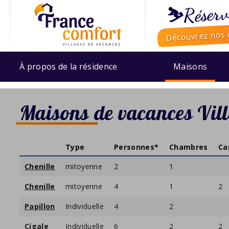
⛷️Réserv
Découvrez nos o
À propos de la résidence
Maisons
Maisons de vacances Vill
Type
Personnes*
Chambres
Ca
Chenille
mitoyenne
2
1
Chenille
mitoyenne
4
1
2
Papillon
Individuelle
4
2
Cigale
Individuelle
6
2
2