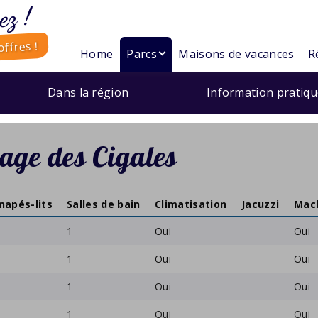
ez !
ffres !
Home
Parcs
Maisons de vacances
R
Dans la région
Information pratiq
age des Cigales
napés-lits
Salles de bain
Climatisation
Jacuzzi
Mach
1
Oui
Oui
1
Oui
Oui
1
Oui
Oui
1
Oui
Oui