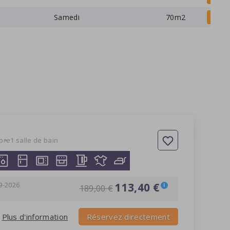
Samedi
70m2
Voi
bre
1 salle de bain
9-2026
113,40 €
i
189,00 €
Plus d'information
Réservez directement