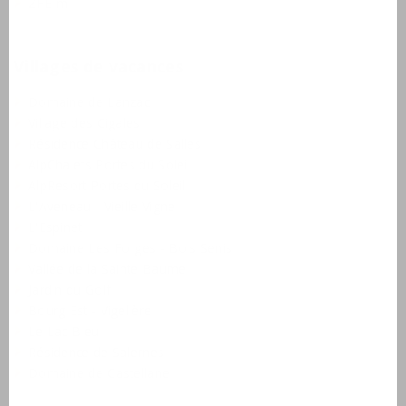
ZFE-m
Villages de vacances
Domaine de Lanzac
Village des Cigales
Résidence Château de Salles
AlpChalets Portes du Soleil
AlpResort Portes du Soleil
L'Aveneau - Vieille Vigne
L'Espinet
Domaine Les Forges - Bois Senis
Vallée de la Sainte Baume
Jardin du Golf
Bourg Est - Vigelière
Le Lac Bleu
Résidence de Salernes
Domaine de Castellane