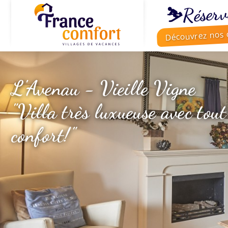
⛷️Réserv
Découvrez nos o
L'Avenau - Vieille Vigne
"Villa très luxueuse avec tout 
confort!"