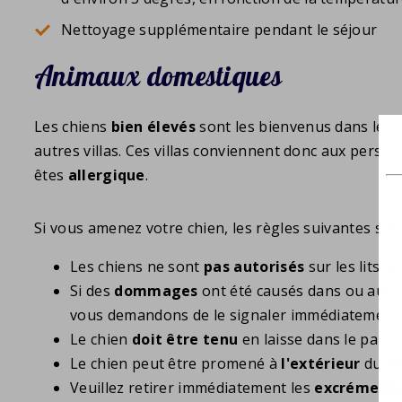
Nettoyage supplémentaire pendant le séjour
Animaux domestiques
Les chiens
bien élevés
sont les bienvenus dans le p
autres villas. Ces villas conviennent donc aux perso
êtes
allergique
.
Si vous amenez votre chien, les règles suivantes s'ap
Les chiens ne sont
pas autorisés
sur les lits, 
Si des
dommages
ont été causés dans ou auto
vous demandons de le signaler immédiatement
Le chien
doit être tenu
en laisse dans le parc
Le chien peut être promené à
l'extérieur
du pa
Veuillez retirer immédiatement les
excrément