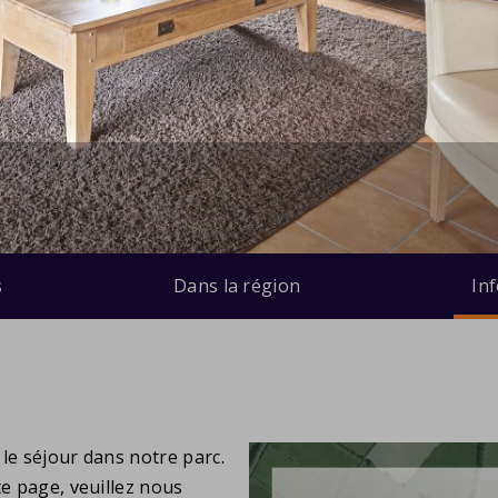
s
Dans la région
In
le séjour dans notre parc.
te page, veuillez nous