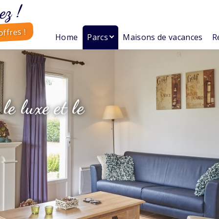
ez !
ffres !
Home
Parcs
Maisons de vacances
R
le luxe et le