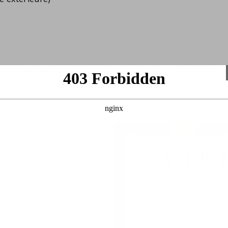
arc.
Certaines villas
sont disponibles pour les chiens. Le
nnes allergiques aux animaux domestiques par exemple. Veu
pliquent :
les canapés ou les chaises
ur de la maison, nous
rc
s
du chien dans le jardin