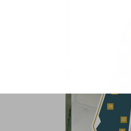
une
nuisance
(bruit) de la
hien. Vous verrez ce