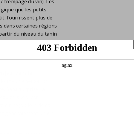
 / trempage du vin). Les
ogique que les petits
tit, fournissent plus de
sés dans certaines régions
partir du niveau du tanin
majeur dans la
n donne une sensation
é. Sans surprise, la
veau de sucre est
aisin reçoit lors de sa
ent généralement un vin