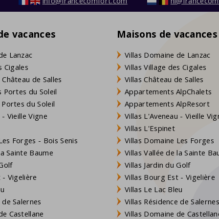
info@francecomfort.com
nl@francecom
 de vacances
Maisons de vacances
de Lanzac
Villas Domaine de Lanzac
s Cigales
Villas Village des Cigales
 Château de Salles
Villas Château de Salles
 Portes du Soleil
Appartements AlpChalets
 Portes du Soleil
Appartements AlpResort
- Vieille Vigne
Villas L'Aveneau - Vieille Vi
Villas L'Espinet
es Forges - Bois Senis
Villas Domaine Les Forges
 la Sainte Baume
Villas Vallée de la Sainte B
Golf
Villas Jardin du Golf
- Vigelière
Villas Bourg Est - Vigelière
eu
Villas Le Lac Bleu
 de Salernes
Villas Résidence de Salerne
e Castellane
Villas Domaine de Castellan