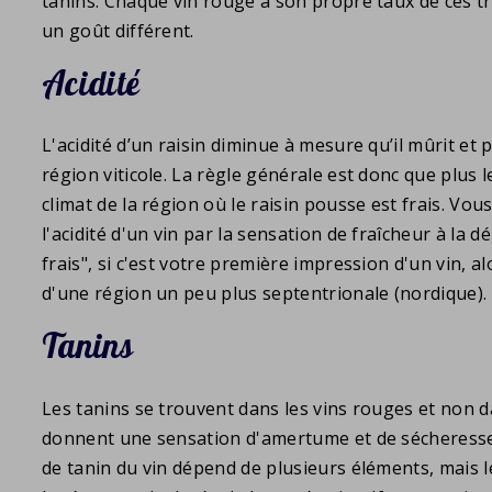
tanins. Chaque vin rouge a son propre taux de ces t
un goût différent.
Acidité
L'acidité d’un raisin diminue à mesure qu’il mûrit et p
région viticole. La règle générale est donc que plus le
climat de la région où le raisin pousse est frais. Vo
l'acidité d'un vin par la sensation de fraîcheur à la 
frais", si c'est votre première impression d'un vin, a
d'une région un peu plus septentrionale (nordique).
Tanins
Les tanins se trouvent dans les vins rouges et non da
donnent une sensation d'amertume et de sécheresse 
de tanin du vin dépend de plusieurs éléments, mais 