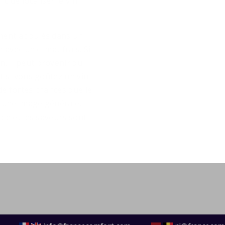
 de localiser le vin
ment acidulés dans un
 avec un climat frais. Si
, il peut provenir du
t si vous goûtez un vin
de fortes chances que le
t une image générale, il
ole et les saveurs sont