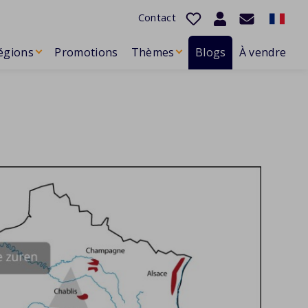
Contact
égions
Promotions
Thèmes
Blogs
À vendre