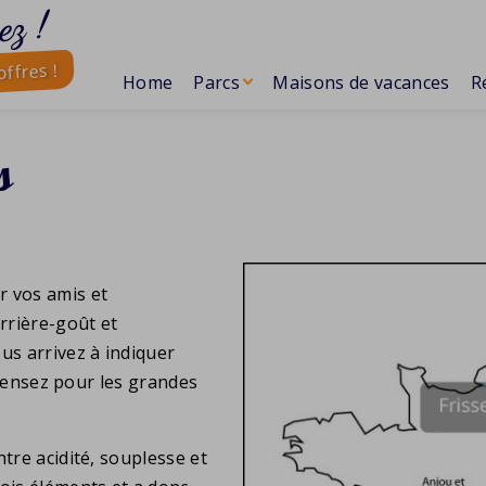
ez !
ffres !
Home
Parcs
Maisons de vacances
R
s
r vos amis et
arrière-goût et
us arrivez à indiquer
e pensez pour les grandes
tre acidité, souplesse et