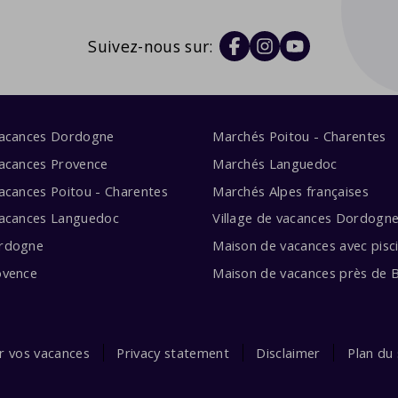
Suivez-nous sur:
vacances Dordogne
Marchés Poitou - Charentes
acances Provence
Marchés Languedoc
acances Poitou - Charentes
Marchés Alpes françaises
vacances Languedoc
Village de vacances Dordogn
rdogne
Maison de vacances avec pisc
ovence
Maison de vacances près de 
ur vos vacances
Privacy statement
Disclaimer
Plan du 