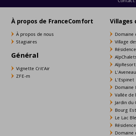
Contact:
À propos de FranceComfort
Villages
À propos de nous
Domaine 
Stagiaires
Village de
Résidence
Général
AlpChalets
AlpResort
Vignette Crit'Air
L'Aveneau 
ZFE-m
L'Espinet
Domaine L
Vallée de
Jardin du 
Bourg Est 
Le Lac Bl
Résidence
Domaine d