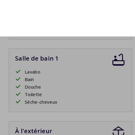
Deux lits simples
Lits à sommier à ressorts
Linge de lit
Lits faits à l'arrivée
Salle de bain 1
Lavabo
Bain
Douche
Toilette
Sèche-cheveux
À l'extérieur