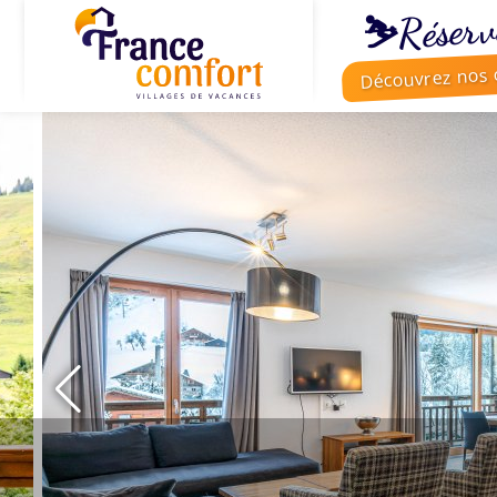
⛷️Réserv
Découvrez nos o