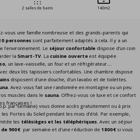
2 salles de bains
140m2
ez-vous une famille nombreuse et des grands-parents qui
10 personnes
sont parfaitement adaptés à cela. Il y a un
de l'environnement. Le
séjour confortable
dispose d'un coin
arder la
Smart-TV
. La
cuisine ouverte
est équipée
so
, un lave-vaisselle, un four et un réfrigérateur.
avec deux lits tapissiers confortables. Une chambre dispose
ains
disposent d'une douche, d'un lavabo et de toilettes.
una
. Avez-vous fait une randonnée en montagne ou un peu
vos muscles dans le
sauna
. Offrez-vous ce luxe et ce confort
s françaises !
 p.p. par semaine) vous donne accès gratuitement ou à prix
 les Portes du Soleil pendant les mois d'été. Par exemple,
imitée les
télésièges et les
téléphériques
. Avec un séjour
 de 900€
par semaine et d'une réduction de
1800€
si vous