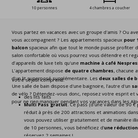
10 personnes
4 chambres a coucher
Vous partez en vacances avec un groupe d'amis ? Ou av
vous accompagnent ? Les appartements spacieux
pour 
balcon
spacieux afin que tout le monde puisse profiter 
salon confortable où vous pourrez vous détendre et reg
d'appareils de luxe tels qu'une
machine à café Nespres
L'appartement dispose
de quatre chambres
, chacune 
d'un lit superposé supplémentaire. Les
deux salles de b
Votre séjour comprend:
Une salle de bain dispose d'une baignoire, l'autre d'un
sa
de vélo ? Détendez-vous donc, reposez votre esprit et 
des lits faits
pour ne rien manquer pendant vos vacances dans les Alpe
Multi Pass gratuit
. Ce pass (d'une valeur de 90 €
réduit à près de 200 attractions et animations dans
vous pouvez utiliser gratuitement et de manière ill
de 10 personnes, vous bénéficiez d'
une réduction
réservez 2 semaines !