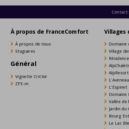
Contact:
À propos de FranceComfort
Villages
À propos de nous
Domaine 
Stagiaires
Village de
Résidence
Général
AlpChalets
AlpResort
Vignette Crit'Air
L'Aveneau 
ZFE-m
L'Espinet
Domaine L
Vallée de
Jardin du 
Bourg Est 
Le Lac Bl