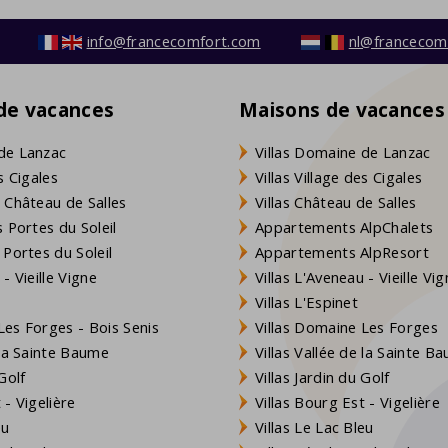
info@francecomfort.com
nl@francecom
 de vacances
Maisons de vacances
de Lanzac
Villas Domaine de Lanzac
s Cigales
Villas Village des Cigales
 Château de Salles
Villas Château de Salles
 Portes du Soleil
Appartements AlpChalets
 Portes du Soleil
Appartements AlpResort
- Vieille Vigne
Villas L'Aveneau - Vieille Vi
Villas L'Espinet
es Forges - Bois Senis
Villas Domaine Les Forges
 la Sainte Baume
Villas Vallée de la Sainte B
Golf
Villas Jardin du Golf
- Vigelière
Villas Bourg Est - Vigelière
eu
Villas Le Lac Bleu