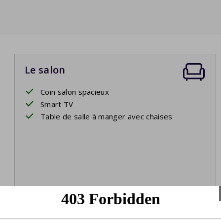
Le salon
Coin salon spacieux
Smart TV
Table de salle à manger avec chaises