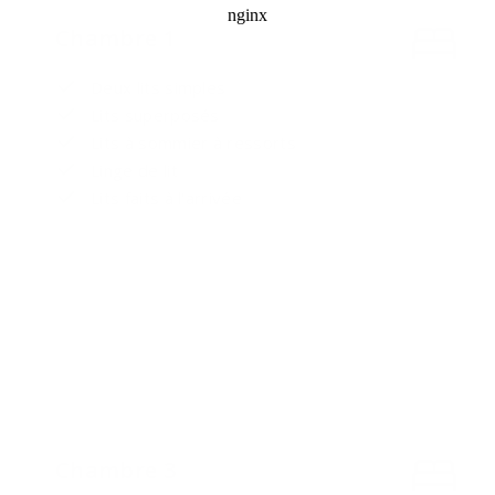
Chambre 1
Deux lits simples
Lits superposés
Lits à sommier à ressorts
Linge de lit
Lits faits à l'arrivée
Chambre 3