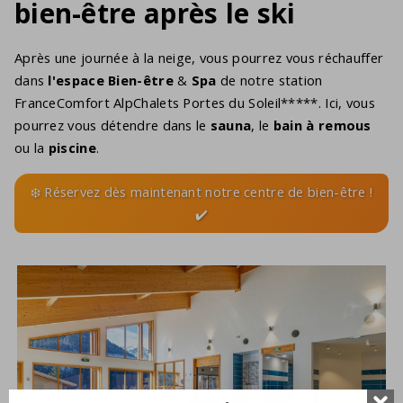
bien-être après le ski
Après une journée à la neige, vous pourrez vous réchauffer
dans
l'espace Bien-être
&
Spa
de notre station
FranceComfort AlpChalets Portes du Soleil*****. Ici, vous
pourrez vous détendre dans le
sauna
, le
bain à remous
ou la
piscine
.
❄️ Réservez dès maintenant notre centre de bien-être !
✔️