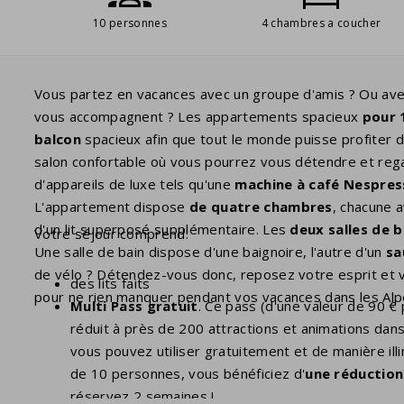
10 personnes
4 chambres a coucher
Vous partez en vacances avec un groupe d'amis ? Ou av
vous accompagnent ? Les appartements spacieux
pour 
balcon
spacieux afin que tout le monde puisse profiter 
salon confortable où vous pourrez vous détendre et reg
d'appareils de luxe tels qu'une
machine à café Nespres
L'appartement dispose
de quatre chambres
, chacune 
d'un lit superposé supplémentaire. Les
deux salles de b
Votre séjour comprend:
Une salle de bain dispose d'une baignoire, l'autre d'un
sa
de vélo ? Détendez-vous donc, reposez votre esprit et 
des lits faits
pour ne rien manquer pendant vos vacances dans les Alpe
Multi Pass gratuit
. Ce pass (d'une valeur de 90 €
réduit à près de 200 attractions et animations dans
vous pouvez utiliser gratuitement et de manière ill
de 10 personnes, vous bénéficiez d'
une réduction
réservez 2 semaines !