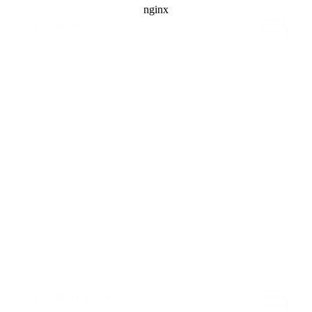
Chambre 1
Deux lits simples
Lits superposés
Lits à sommier à ressorts
Linge de lit
Lits faits à l'arrivée
Chambre 3