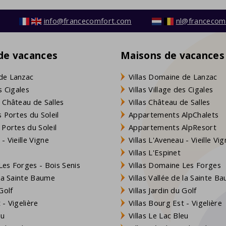
info@francecomfort.com
nl@francecom
 de vacances
Maisons de vacances
de Lanzac
Villas Domaine de Lanzac
s Cigales
Villas Village des Cigales
 Château de Salles
Villas Château de Salles
 Portes du Soleil
Appartements AlpChalets
 Portes du Soleil
Appartements AlpResort
- Vieille Vigne
Villas L'Aveneau - Vieille Vi
Villas L'Espinet
es Forges - Bois Senis
Villas Domaine Les Forges
 la Sainte Baume
Villas Vallée de la Sainte B
Golf
Villas Jardin du Golf
- Vigelière
Villas Bourg Est - Vigelière
eu
Villas Le Lac Bleu