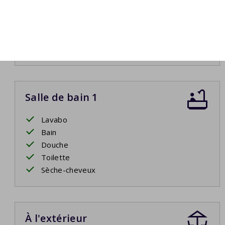
Deux lits simples
Lits à sommier à ressorts
Linge de lit
Lits faits à l'arrivée
Salle de bain 1
Lavabo
Bain
Douche
Toilette
Sèche-cheveux
À l'extérieur