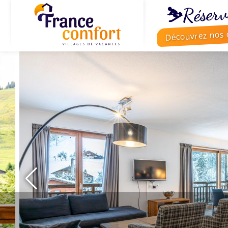
⛷️Réserv
Découvrez nos o