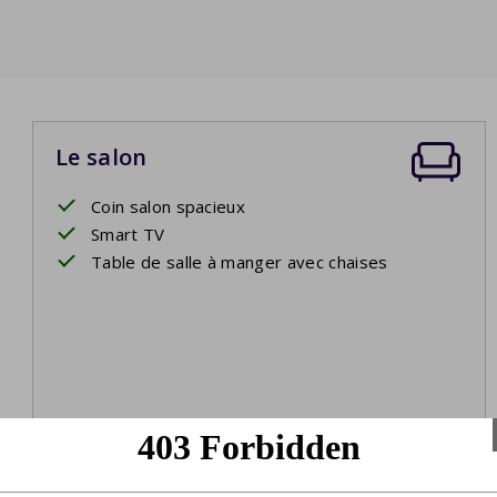
Le salon
Coin salon spacieux
Smart TV
Table de salle à manger avec chaises