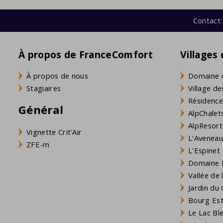
Contact:
À propos de FranceComfort
Villages
À propos de nous
Domaine 
Stagiaires
Village de
Résidence
Général
AlpChalets
AlpResort
Vignette Crit'Air
L'Aveneau 
ZFE-m
L'Espinet
Domaine L
Vallée de
Jardin du 
Bourg Est 
Le Lac Bl