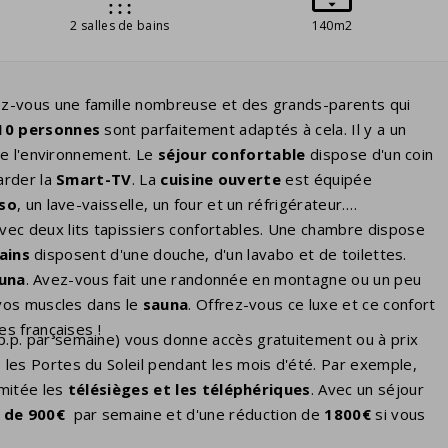
2 salles de bains
140m2
ez-vous une famille nombreuse et des grands-parents qui
10 personnes
sont parfaitement adaptés à cela. Il y a un
de l'environnement. Le
séjour confortable
dispose d'un coin
arder la
Smart-TV
. La
cuisine ouverte
est équipée
so
, un lave-vaisselle, un four et un réfrigérateur.
avec deux lits tapissiers confortables. Une chambre dispose
ains
disposent d'une douche, d'un lavabo et de toilettes.
una
. Avez-vous fait une randonnée en montagne ou un peu
vos muscles dans le
sauna
. Offrez-vous ce luxe et ce confort
s françaises !
 p.p. par semaine) vous donne accès gratuitement ou à prix
 les Portes du Soleil pendant les mois d'été. Par exemple,
imitée les
télésièges et les
téléphériques
. Avec un séjour
 de 900€
par semaine et d'une réduction de
1800€
si vous