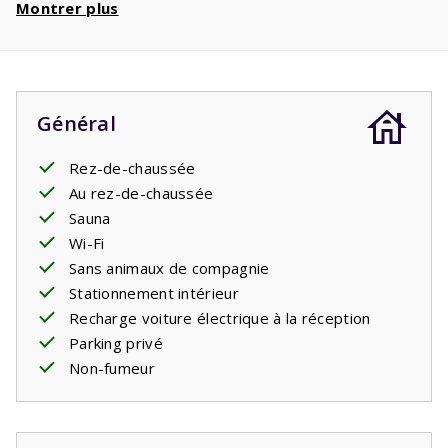
Montrer plus
les
téléphériques
. Avec un séjour de 8 personnes,
vous bénéficiez d'
une réduction de 720€
par
semaine et d'une réduction de
1440€
si vous
réservez 2 semaines !
Général
Rez-de-chaussée
Au rez-de-chaussée
Sauna
Wi-Fi
Sans animaux de compagnie
Stationnement intérieur
Recharge voiture électrique à la réception
Parking privé
Non-fumeur