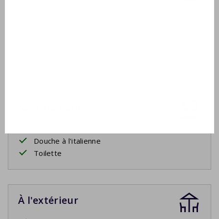
Double évier
Bain
Douche à l'italienne
Sèche-cheveux
Sauna
Salle de bain 2
Lavabo
Douche à l'italienne
Toilette
À l'extérieur