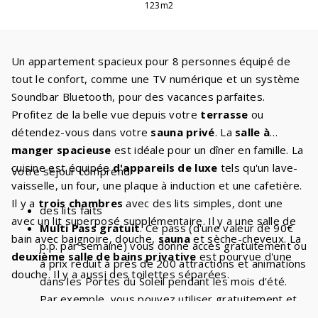
123m2
Un appartement spacieux pour 8 personnes équipé de
tout le confort, comme une TV numérique et un système
Soundbar Bluetooth, pour des vacances parfaites.
Profitez de la belle vue depuis votre
terrasse
ou
détendez-vous dans votre
sauna privé
. La
salle à
manger spacieuse
est idéale pour un dîner en famille. La
cuisine est équipée
d'appareils de luxe
tels qu'un lave-
Votre séjour comprend:
vaisselle, un four, une plaque à induction et une cafetière.
Il y a
trois chambres
avec des lits simples, dont une
des lits faits
avec un lit superposé supplémentaire. Il y a une salle de
Multi Pass gratuit
. Ce pass (d'une valeur de 90€
bain avec baignoire, douche,
sauna
et sèche-cheveux. La
p.p. par semaine) vous donne accès gratuitement ou
deuxième salle de bains privative
est pourvue d'une
à prix réduit à près de 200 attractions et animations
douche. Il y a aussi des toilettes séparées.
dans les Portes du Soleil pendant les mois d'été.
Par exemple, vous pouvez utiliser gratuitement et
de manière illimitée les
télésièges et