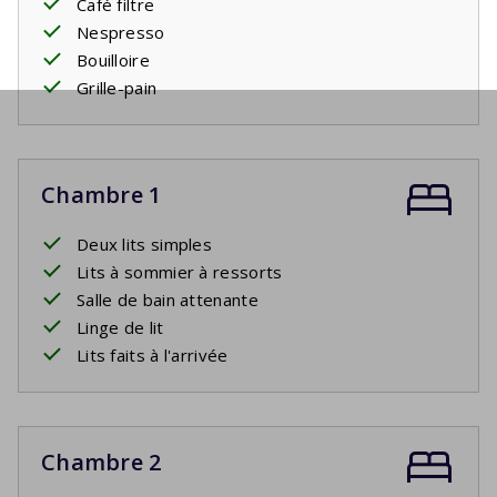
Café filtre
Nespresso
Bouilloire
Grille-pain
Chambre 1
Deux lits simples
Lits à sommier à ressorts
Salle de bain attenante
Linge de lit
Lits faits à l'arrivée
Chambre 2