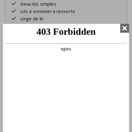
Deux lits simples
Lits à sommier à ressorts
Linge de lit
Lits faits à l'arrivée
Chambre 3
Deux lits simples
Lits superposés
Lits à sommier à ressorts
Linge de lit
Lits faits à l'arrivée
Salle de bain 1