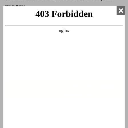
est ouvert.
Gratuit
pour les clients FranceComfort
Un plaisir illimité
Pendant les mois d'été
Dans les 12 villages des Portes du Soleil
Près de 200 activités gratuites ou à prix réduit
Réservez dès maintenant et profitez d'une réduction
ou même
gratuitement
! 👍✔️