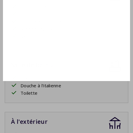
Double évier
Bain
Douche à l'italienne
Sèche-cheveux
Sauna
Salle de bain 2
Lavabo
Douche à l'italienne
Toilette
À l'extérieur