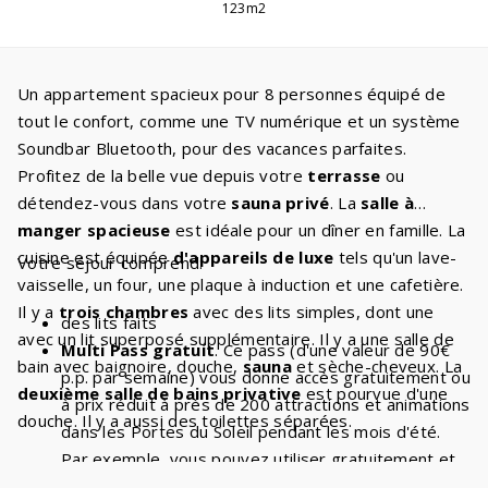
123m2
Un appartement spacieux pour 8 personnes équipé de
tout le confort, comme une TV numérique et un système
Soundbar Bluetooth, pour des vacances parfaites.
Profitez de la belle vue depuis votre
terrasse
ou
détendez-vous dans votre
sauna privé
. La
salle à
manger spacieuse
est idéale pour un dîner en famille. La
cuisine est équipée
d'appareils de luxe
tels qu'un lave-
Votre séjour comprend:
vaisselle, un four, une plaque à induction et une cafetière.
Il y a
trois chambres
avec des lits simples, dont une
des lits faits
avec un lit superposé supplémentaire. Il y a une salle de
Multi Pass gratuit
. Ce pass (d'une valeur de 90€
bain avec baignoire, douche,
sauna
et sèche-cheveux. La
p.p. par semaine) vous donne accès gratuitement ou
deuxième salle de bains privative
est pourvue d'une
à prix réduit à près de 200 attractions et animations
douche. Il y a aussi des toilettes séparées.
dans les Portes du Soleil pendant les mois d'été.
Par exemple, vous pouvez utiliser gratuitement et
de manière illimitée les
télésièges et