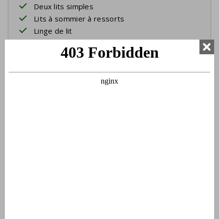
Deux lits simples
Lits à sommier à ressorts
Linge de lit
Lits faits à l'arrivée
Chambre 3
Deux lits simples
Lits superposés
Lits à sommier à ressorts
Linge de lit
Lits faits à l'arrivée
Salle de bain 1