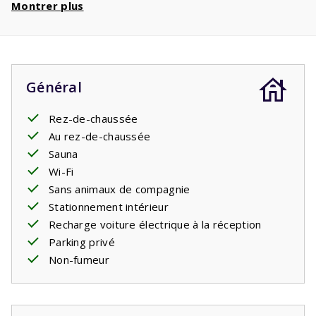
Montrer plus
les
téléphériques
. Avec un séjour de 8 personnes,
vous bénéficiez d'
une réduction de 720€
par
semaine et d'une réduction de
1440€
si vous
réservez 2 semaines !
Général
Rez-de-chaussée
Au rez-de-chaussée
Sauna
Wi-Fi
Sans animaux de compagnie
Stationnement intérieur
Recharge voiture électrique à la réception
Parking privé
Non-fumeur