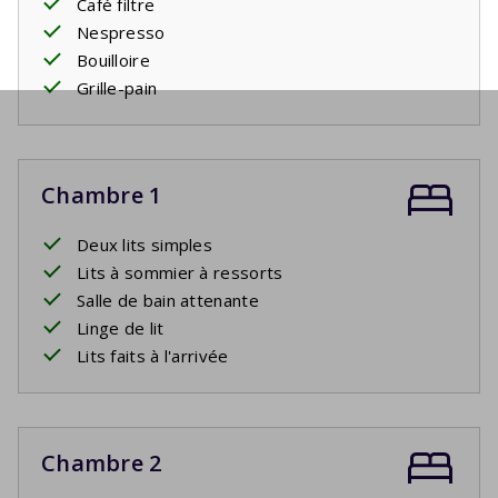
Café filtre
Nespresso
Bouilloire
Grille-pain
Chambre 1
Deux lits simples
Lits à sommier à ressorts
Salle de bain attenante
Linge de lit
Lits faits à l'arrivée
Chambre 2