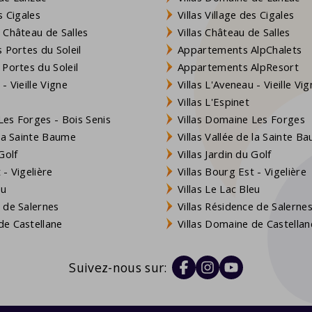
s Cigales
Villas Village des Cigales
 Château de Salles
Villas Château de Salles
 Portes du Soleil
Appartements AlpChalets
 Portes du Soleil
Appartements AlpResort
- Vieille Vigne
Villas L'Aveneau - Vieille Vi
Villas L'Espinet
es Forges - Bois Senis
Villas Domaine Les Forges
 la Sainte Baume
Villas Vallée de la Sainte B
Golf
Villas Jardin du Golf
- Vigelière
Villas Bourg Est - Vigelière
eu
Villas Le Lac Bleu
 de Salernes
Villas Résidence de Salerne
e Castellane
Villas Domaine de Castellan
Suivez-nous sur: