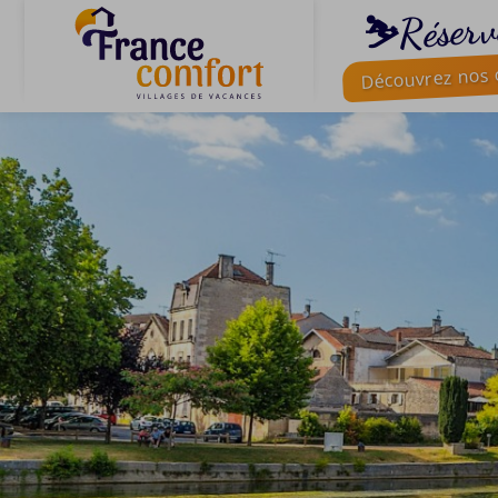
⛷️Réserv
Découvrez nos o