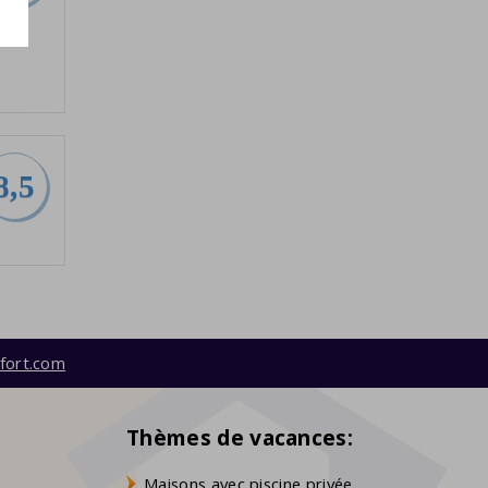
 été
8,5
fort.com
Thèmes de vacances:
Maisons avec piscine privée