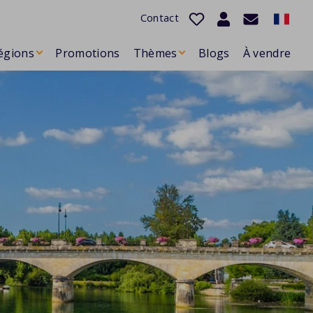
Contact
égions
Promotions
Thèmes
Blogs
À vendre