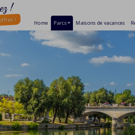
ez !
ffres !
Home
Parcs
Maisons de vacances
R