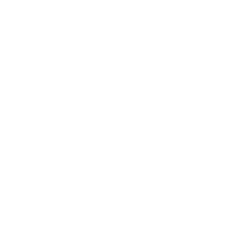
ous sommes allés plusieurs fois à la côte, à Bordeaux
Saint-Émilion sont également charmants.
res et avec un grand jardin. Nos enfants se sont régalés