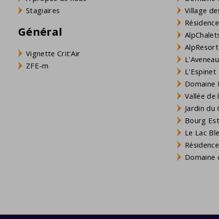
Stagiaires
Village de
Résidence
Général
AlpChalets
AlpResort
Vignette Crit'Air
L'Aveneau 
ZFE-m
L'Espinet
Domaine L
Vallée de
Jardin du 
Bourg Est 
Le Lac Bl
Résidence
Domaine d