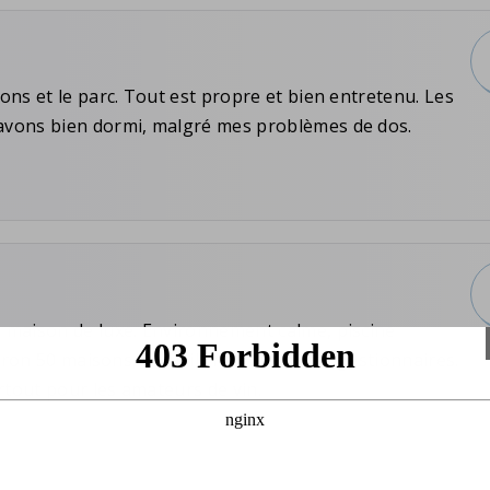
ns et le parc. Tout est propre et bien entretenu. Les
 avons bien dormi, malgré mes problèmes de dos.
 maison de luxe. Environnement calme, piscine
iron 50 maisons, accueil chaleureux des gestionnaires.
rtout pour les amateurs de vin.