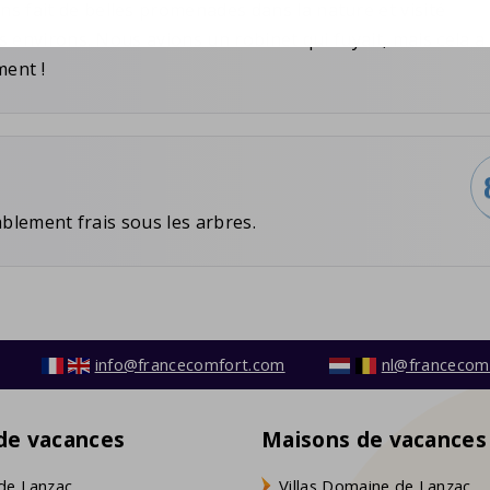
s fait de belles promenades dans la nature et visité
s environs. Nous avions un robinet qui fuyait, mais cela a
ent !
éablement frais sous les arbres.
info@francecomfort.com
nl@francecom
 de vacances
Maisons de vacances
de Lanzac
Villas Domaine de Lanzac