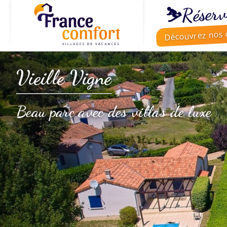
⛷️Réserv
Découvrez nos o
Vieille Vigne
Beau parc avec des villas de luxe