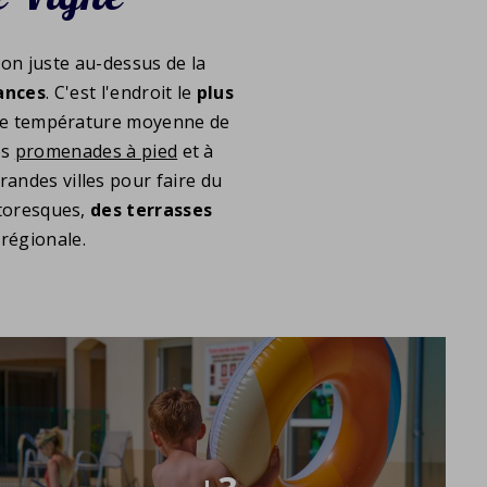
gion juste au-dessus de la
ances
. C'est l'endroit le
plus
 une température moyenne de
es
promenades à pied
et à
randes villes pour faire du
ittoresques,
des
terrasses
régionale.