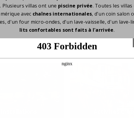
. Plusieurs villas ont une
piscine privée
. Toutes les vill
numérique avec
chaînes internationales
, d'un coin salon 
tes, d'un four micro-ondes, d'un lave-vaisselle, d'un lave-l
lits confortables sont faits à l'arrivée
.
Installations
Activités d'ét