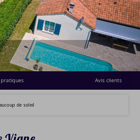
 pratiques
Avis clients
aucoup de soleil
e Vigne