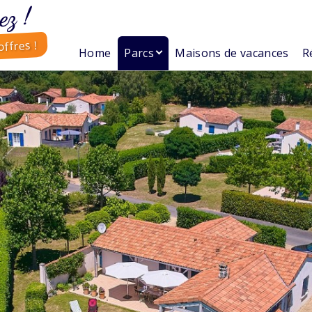
ez !
ffres !
Home
Parcs
Maisons de vacances
R