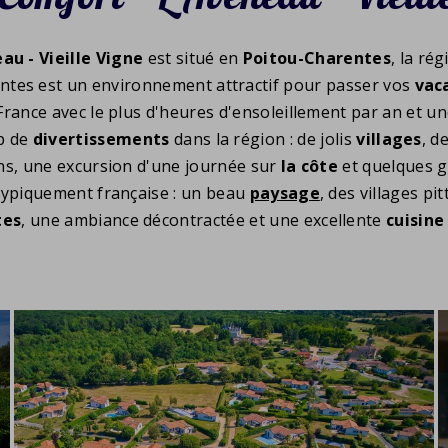
au - Vieille Vigne
est situé en
Poitou-Charentes
, la ré
ntes est un environnement attractif pour passer vos
vac
 France avec le plus d'heures d'ensoleillement par an et
up de
divertissements
dans la région : de jolis
villages
, d
ons, une excursion d'une journée sur
la côte
et quelques g
typiquement française : un beau
paysage
, des villages p
tes
, une ambiance décontractée et une excellente
cuisine