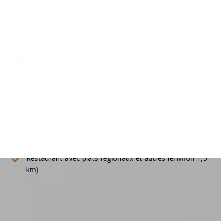
Manger & boire
Service de petits pains en moyenne et haute saison
(1/6 - 15/9)
Soirées à thème en haute saison restaurant golf
Restaurant/bar à distance de marche, menus/pizzas à
emporter
Restaurant avec plats régionaux et autres (environ 1,5
km)