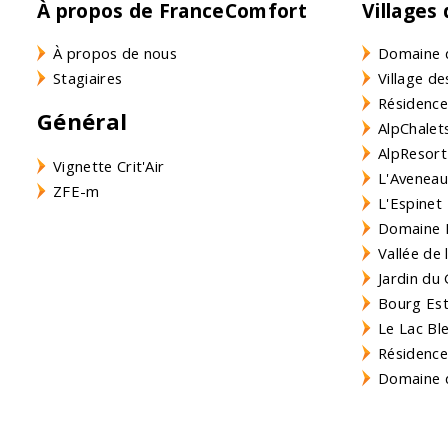
À propos de FranceComfort
Villages
À propos de nous
Domaine 
Stagiaires
Village de
Résidence
Général
AlpChalets
AlpResort
Vignette Crit'Air
L'Aveneau 
ZFE-m
L'Espinet
Domaine L
Vallée de
Jardin du 
Bourg Est 
Le Lac Bl
Résidence
Domaine d