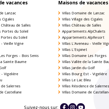
 de vacances
Maisons de vacances
de Lanzac
Villas Domaine de Lanzac
s Cigales
Villas Village des Cigales
 Château de Salles
Villas Château de Salles
 Portes du Soleil
Appartements AlpChalets
 Portes du Soleil
Appartements AlpResort
- Vieille Vigne
Villas L'Aveneau - Vieille Vi
Villas L'Espinet
es Forges - Bois Senis
Villas Domaine Les Forges
 la Sainte Baume
Villas Vallée de la Sainte B
Golf
Villas Jardin du Golf
- Vigelière
Villas Bourg Est - Vigelière
eu
Villas Le Lac Bleu
 de Salernes
Villas Résidence de Salerne
e Castellane
Villas Domaine de Castellan
Suivez-nous sur: