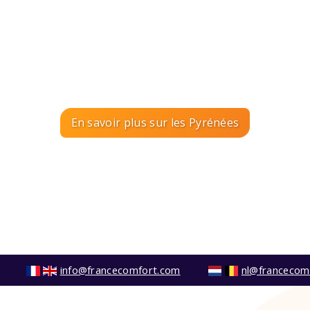
En savoir plus sur les Pyrénées
info@francecomfort.com
nl@francecom