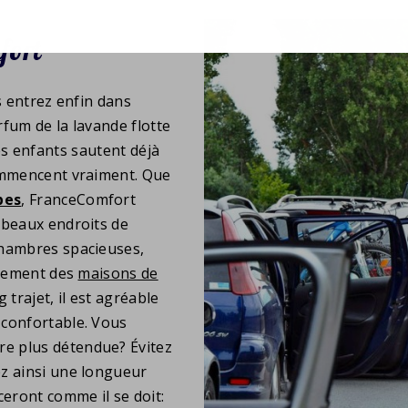
fort
s entrez enfin dans
rfum de la lavande flotte
 les enfants sautent déjà
commencent vraiment. Que
pes
, FranceComfort
 beaux endroits de
chambres spacieuses,
alement des
maisons de
 trajet, il est agréable
 confortable. Vous
e plus détendue? Évitez
ez ainsi une longueur
eront comme il se doit: