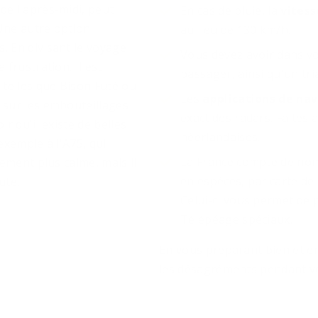
de l'après-midi, peut
En cas de pluie, la
vites
 Une autre option
au lieu de 130 km/h.
. En divisant le voyage
Vous devez avoir dans v
 frustration. Il est
passager, ainsi qu'un tri
telles que Bison Futé ou
Les
applications de na
 sur les embouteillages
exact des radars. Faites a
oir qu'il existe de belles
néerlandaises.
exemple à l'A75, qui
La France compte de n
lement plus calme, mais il
en espèces, par carte de 
ute.
Celui-ci vous permet de 
Télépéage spéciaux.
En vous préparant bien et e
les désagréments pendant v