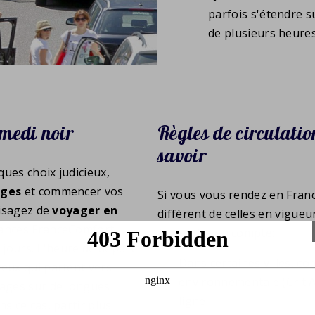
parfois s'étendre s
de plusieurs heures
medi noir
Règles de circulatio
savoir
ques choix judicieux,
ages
et commencer vos
Si vous vous rendez en Franc
visagez de
voyager en
diffèrent de celles en vigue
acances FranceComfort
à prendre en compte:
s jours. L'heure de départ
Dans certaines villes, c
ceux qui partent vers
environnementale (Crit'A
lages sur de longues
ligne.
s ce cas, partir plus