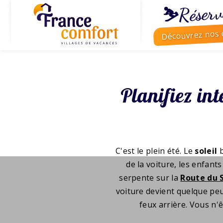
⛷️Réserv
Découvrez nos o
Planifiez in
C'est le plein été. Le
soleil
b
de la voiture, les enfant
serpente sur la
Route du S
voiture devient quelque pe
feux arrière. Vous n'ê