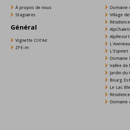
À propos de nous
Domaine 
Stagiaires
Village de
Résidence
Général
AlpChalets
AlpResort
Vignette Crit'Air
L'Aveneau 
ZFE-m
L'Espinet
Domaine L
Vallée de
Jardin du 
Bourg Est 
Le Lac Bl
Résidence
Domaine d