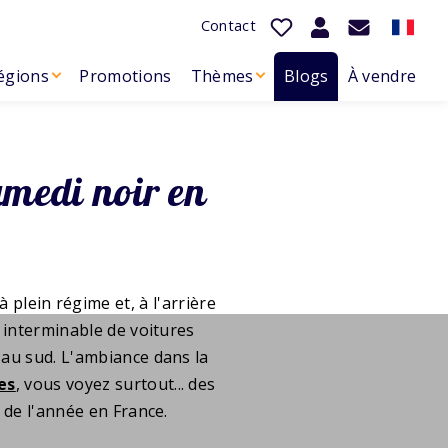
Contact
égions
Promotions
Thèmes
Blogs
À vendre
amedi noir en
 plein régime et, à l'arrière
e interminable de voitures
d au sud. L'ambiance dans la
es
, vous voyez surtout... des
é de l'année en France.