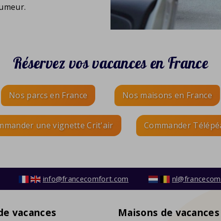
humeur.
Réservez vos vacances en France
Nos parcs en France
Nos maisons en France
mander une vignette Crit'air
Commander Télépé
info@francecomfort.com
nl@francecom
 de vacances
Maisons de vacances