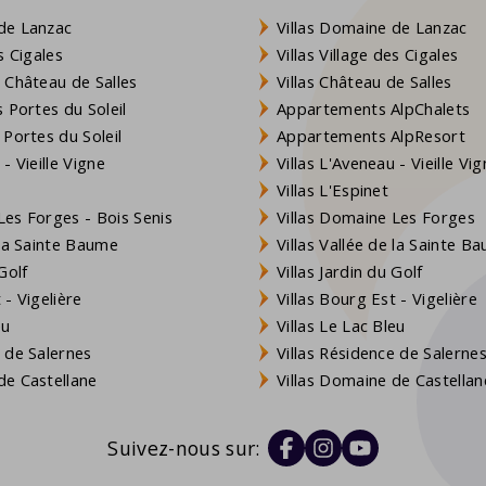
de Lanzac
Villas Domaine de Lanzac
s Cigales
Villas Village des Cigales
 Château de Salles
Villas Château de Salles
 Portes du Soleil
Appartements AlpChalets
 Portes du Soleil
Appartements AlpResort
- Vieille Vigne
Villas L'Aveneau - Vieille Vi
Villas L'Espinet
es Forges - Bois Senis
Villas Domaine Les Forges
 la Sainte Baume
Villas Vallée de la Sainte B
Golf
Villas Jardin du Golf
- Vigelière
Villas Bourg Est - Vigelière
eu
Villas Le Lac Bleu
 de Salernes
Villas Résidence de Salerne
e Castellane
Villas Domaine de Castellan
Suivez-nous sur: