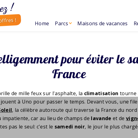
ez !
ffres !
Home
Parcs
Maisons de vacances
R
telligemment pour éviter le s
France
rille de mille feux sur l'asphalte, la
climatisation
tourne à
s jouent à Uno pour passer le temps. Devant vous, une fil
oleil
, la célèbre autoroute qui traverse la France du nor
u impatiente, car au lieu de champs de
lavande
et de
vign
tes pas le seul: c'est le
samedi noir
, le jour le plus charg