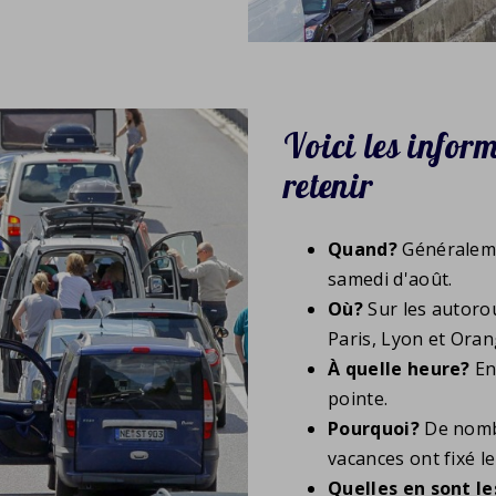
Voici les infor
retenir
Quand?
Généraleme
samedi d'août.
Où?
Sur les autorou
Paris, Lyon et Oran
À quelle heure?
En
pointe.
Pourquoi?
De nom
vacances ont fixé 
Quelles en sont l