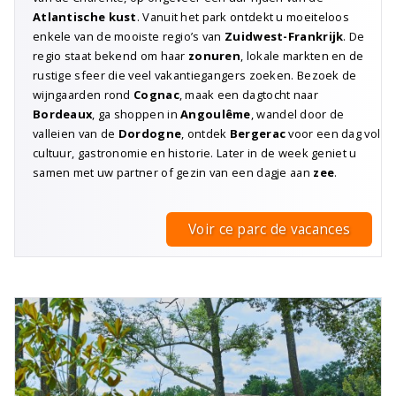
Atlantische kust
. Vanuit het park ontdekt u moeiteloos
enkele van de mooiste regio’s van
Zuidwest-Frankrijk
. De
regio staat bekend om haar
zonuren
, lokale markten en de
rustige sfeer die veel vakantiegangers zoeken. Bezoek de
wijngaarden rond
Cognac
, maak een dagtocht naar
Bordeaux
, ga shoppen in
Angoulême
, wandel door de
valleien van de
Dordogne
, ontdek
Bergerac
voor een dag vol
cultuur, gastronomie en historie. Later in de week geniet u
samen met uw partner of gezin van een dagje aan
zee
.
Voir ce parc de vacances