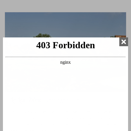
Le Lac Bleu
Dordogne - Lot
Le parc de vacances “Le Lac Bleu” se trouve à Lacapelle
Marival, près de Rocamadour, le lieu célèbre dans la région
Dordogne/Lot. Le parc est situé dans un décor naturel avec
des vignobles. Depuis votre maison de vacances, vous avez