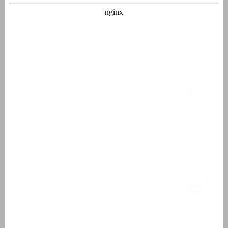
Lavabo
Douche
Toilette
Salle de bain 2
Premier étage
Lavabo
Douche
Salle de bain 3
Premier étage
Lavabo