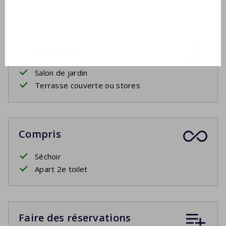
Douche
À l'extérieur
Salon de jardin
Terrasse couverte ou stores
Compris
Séchoir
Apart 2e toilet
Faire des réservations