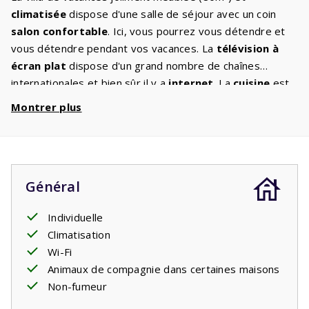
climatisée
dispose d'une salle de séjour avec un coin
salon confortable
. Ici, vous pourrez vous détendre et
vous détendre pendant vos vacances. La
télévision à
écran plat
dispose d'un grand nombre de chaînes
internationales et bien sûr il y a
internet
. La
cuisine
est
entièrement équipée avec l'équipement auquel vous êtes
Montrer plus
habitué à la maison. Deux
chambres
ont des lits doubles,
la
troisième
a un lit superposé. Chaque chambre a sa
propre salle de bain
ou cabine de douche. De grandes
portes-fenêtres ou des portes coulissantes donnent
Général
accès à une
terrasse
spacieuse avec une pelouse. Les
chaises de jardin
sont prêtes pour vous afin que vous
Individuelle
puissiez profiter des belles vues qui vous entourent.
Climatisation
Vous pouvez en
profiter
ensemble jusqu'à tard dans la
Wi-Fi
nuit. Un bon livre et un bon verre de vin le complètent.
Animaux de compagnie dans certaines maisons
Votre séjour comprend les lits faits.
Non-fumeur