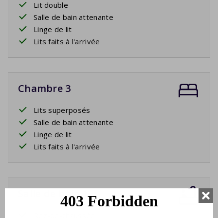
Lit double
Salle de bain attenante
Linge de lit
Lits faits à l'arrivée
Chambre 3
Lits superposés
Salle de bain attenante
Linge de lit
Lits faits à l'arrivée
Salle de bain 1
Rez-de-chaussée