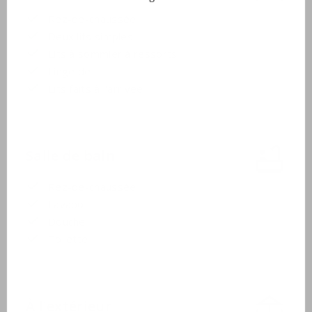
Rez-de-chaussée
Deux lits simples
Lits à sommier à ressorts
Linge de lit
Lits faits à l'arrivée
Salle de bain
Rez-de-chaussée
Lavabo
Douche
Toilette
À l'extérieur