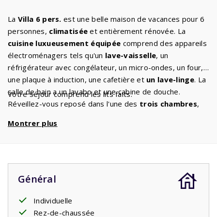
La
Villa 6 pers.
est une belle maison de vacances pour 6
personnes,
climatisée
et entièrement rénovée. La
cuisine luxueusement équipée
comprend des appareils
électroménagers tels qu'un
lave-vaisselle
, un
réfrigérateur avec congélateur, un micro-ondes, un four,
une plaque à induction, une cafetière et
un lave-linge
. La
salle de bain a un lavabo et une cabine de douche.
Votre séjour comprend les lits faits.
Réveillez-vous reposé dans l'une des
trois chambres
,
toutes deux équipées de deux lits simples. Vous pourrez
Montrer plus
vous détendre dans le mobilier confortable et avec une
télévision numérique
avec chaînes internationales. Du
salon vous accédez à la
terrasse spacieuse et
couverte
, le salon de jardin est prêt pour vous. Les
enfants
peuvent jouer sur la pelouse devant votre
Général
maison de vacances.
Individuelle
Rez-de-chaussée