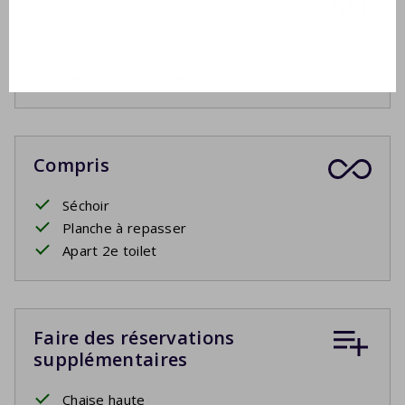
Salon de jardin
2 Chaises longues
Terrasse couverte
Compris
Séchoir
Planche à repasser
Apart 2e toilet
Faire des réservations
supplémentaires
Chaise haute