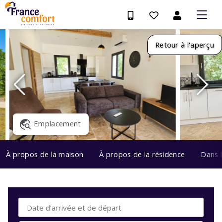
Retour à l'aperçu
Emplacement
À propos de la maison
À propos de la résidence
Dans 