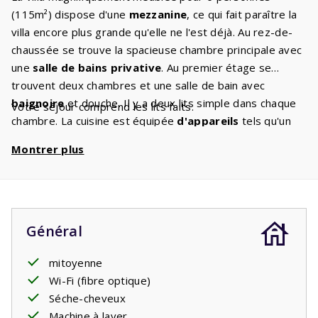
(115m²) dispose d'une
mezzanine
, ce qui fait paraître la
villa encore plus grande qu'elle ne l'est déjà. Au rez-de-
chaussée se trouve la spacieuse chambre principale avec
une
salle de bains privative
. Au premier étage se
trouvent deux chambres et une salle de bain avec
baignoire
et douche. Il y a deux lits simple dans chaque
Votre séjour comprend les lits faits.
chambre. La cuisine est équipée
d'appareils
tels qu'un
lave-vaisselle, un four micro-ondes, un four, une plaque
Montrer plus
de cuisson, une cafetière et un
lave-linge/sèche-linge
.
Le
salon confortable
dispose d'un coin salon
confortable avec
Canal Digital TV
, vous êtes donc
assuré de passer une agréable soirée ensemble.
Général
mitoyenne
Wi-Fi (fibre optique)
Séche-cheveux
Machine à laver