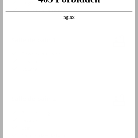
Linge de lit
Lits faits à l'arrivée
Salle de bain 1
Rez-de-chaussée
Lavabo
Douche
Salle de bain 2
Premier étage
Lavabo
Bain
Douche dans le bain