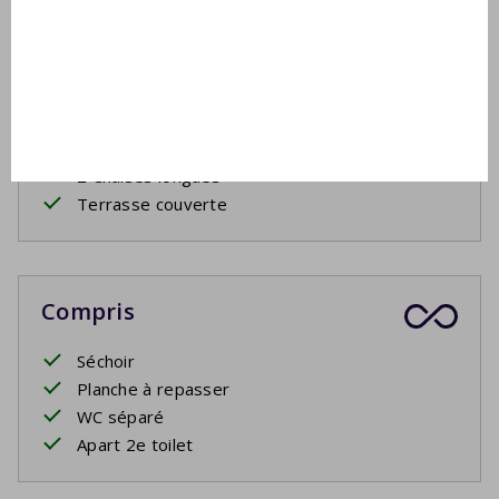
À l'extérieur
Salon de jardin
2 Chaises longues
Terrasse couverte
Compris
Séchoir
Planche à repasser
WC séparé
Apart 2e toilet