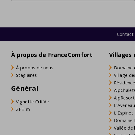
Contact:
À propos de FranceComfort
Villages
À propos de nous
Domaine 
Stagiaires
Village de
Résidence
Général
AlpChalets
AlpResort
Vignette Crit'Air
L'Aveneau 
ZFE-m
L'Espinet
Domaine L
Vallée de