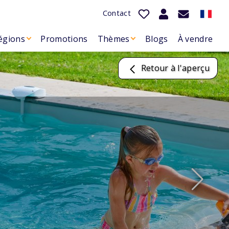
Contact
égions
Promotions
Thèmes
Blogs
À vendre
Retour à l'aperçu