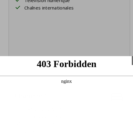
Télévision numérique
Chaînes internationales
Chambre 1
Rez-de-chaussée
Deux lits simples
Lits à sommier à ressorts
Linge de lit