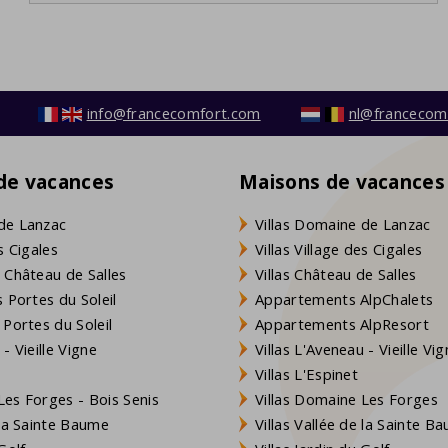
info@francecomfort.com
nl@francecom
 de vacances
Maisons de vacances
de Lanzac
Villas Domaine de Lanzac
s Cigales
Villas Village des Cigales
 Château de Salles
Villas Château de Salles
 Portes du Soleil
Appartements AlpChalets
 Portes du Soleil
Appartements AlpResort
- Vieille Vigne
Villas L'Aveneau - Vieille Vi
Villas L'Espinet
es Forges - Bois Senis
Villas Domaine Les Forges
 la Sainte Baume
Villas Vallée de la Sainte B