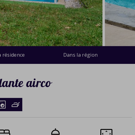
a résidence
Dans la région
dante airco