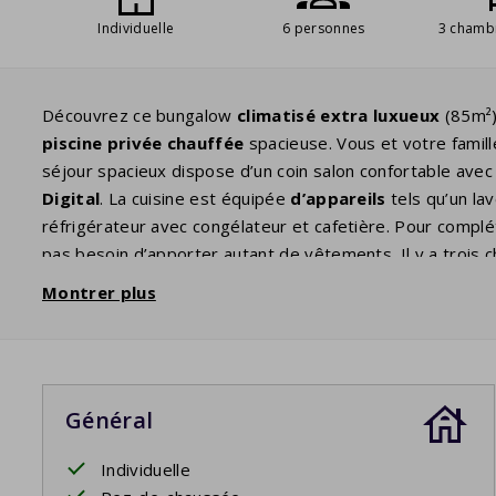
Individuelle
6 personnes
3 chamb
Découvrez ce bungalow
climatisé
extra luxueux
(85m²)
piscine
privée chauffée
spacieuse. Vous et votre famil
séjour spacieux dispose d’un coin salon confortable avec
Digital
. La cuisine est équipée
d’appareils
tels qu’un lav
réfrigérateur avec congélateur et cafetière. Pour compléte
pas besoin d’apporter autant de vêtements. Il y a trois
ressorts
. Dans la salle de bains spacieuse, vous trouve
Montrer plus
couverte
, vous avez une vue sur la très grande
piscine
Votre séjour comprend les lits faits.
Général
Piscine privée ouverte: 18/4/2026 - 26/9/2026
Individuelle