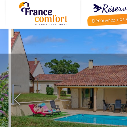
⛷️Réserv
Découvrez nos o