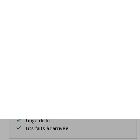
Lits faits à l'arrivée
Chambre 3
Rez-de-chaussée
Deux lits simples
Lits à sommier à ressorts
Linge de lit
Lits faits à l'arrivée