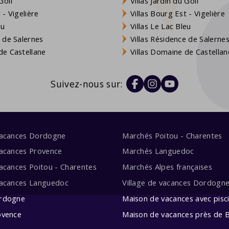
Golf
Villas Jardin du Golf
- Vigelière
Villas Bourg Est - Vigelière
eu
Villas Le Lac Bleu
 de Salernes
Villas Résidence de Salerne
e Castellane
Villas Domaine de Castellan
Suivez-nous sur:
vacances Dordogne
Marchés Poitou - Charentes
acances Provence
Marchés Languedoc
acances Poitou - Charentes
Marchés Alpes françaises
vacances Languedoc
Village de vacances Dordogn
rdogne
Maison de vacances avec pisc
ovence
Maison de vacances près de 