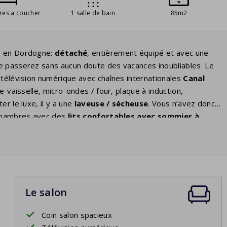
res a coucher
1 salle de bain
85m2
 en Dordogne:
détaché
, entièrement équipé et avec une
le passerez sans aucun doute des vacances inoubliables. Le
 télévision numérique avec chaînes internationales
Canal
e-vaisselle, micro-ondes / four, plaque à induction,
r le luxe, il y a une
laveuse / sécheuse
. Vous n’avez donc
 chambres avec des
lits confortables avec sommier à
rez une
baignoire
et douche. De la terrasse agrandie et
 privée
.
Le salon
Coin salon spacieux