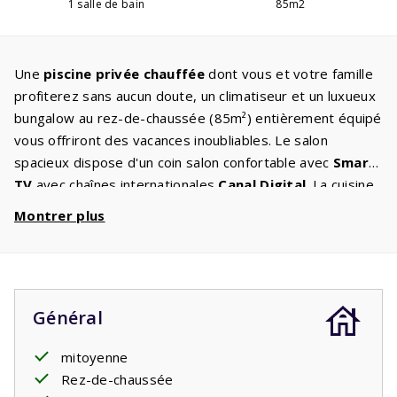
1 salle de bain
85m2
Une
piscine privée chauffée
dont vous et votre famille
profiterez sans aucun doute, un climatiseur et un luxueux
bungalow au rez-de-chaussée (85m²) entièrement équipé
vous offriront des vacances inoubliables. Le salon
spacieux dispose d'un coin salon confortable avec
Smart-
TV
avec chaînes internationales
Canal Digital
. La cuisine
est équipée
d'équipements
tels qu'un lave-vaisselle, un
Montrer plus
micro-ondes/four, une plaque à induction, un
réfrigérateur avec congélateur et une cafetière. Pour
compléter le luxe, il y a un
lave-linge/sèche-linge
. Vous
n'avez donc pas à emporter autant de vêtements avec
Général
vous. Il y a trois chambres avec des lits confortables avec
sommier à ressorts
. La salle de bains spacieuse
mitoyenne
dispose d'une
baignoire
et d'une douche. De la terrasse,
Rez-de-chaussée
vous avez une vue sur la
piscine privée
.