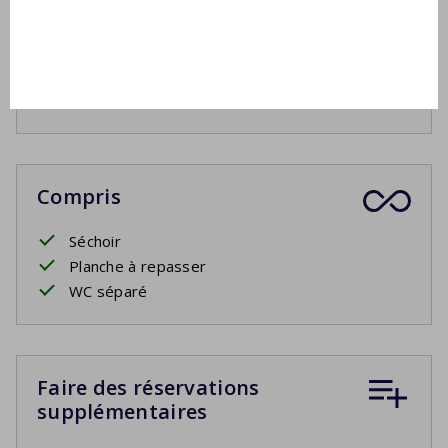
À l'extérieur
Salon de jardin
4 Chaises longues
Terrasse couverte
Compris
Séchoir
Planche à repasser
WC séparé
Faire des réservations
supplémentaires