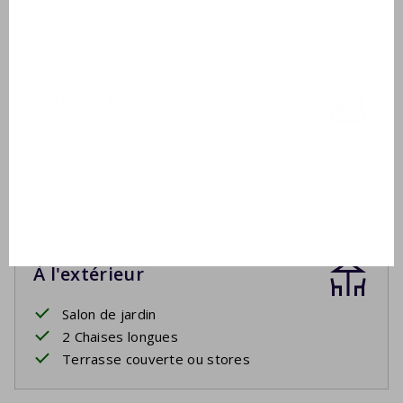
Cabine de douche ou douche dans la baignoire
Salle de bain 3
Premier étage
Lavabo
Cabine de douche ou douche dans la baignoire
À l'extérieur
Salon de jardin
2 Chaises longues
Terrasse couverte ou stores