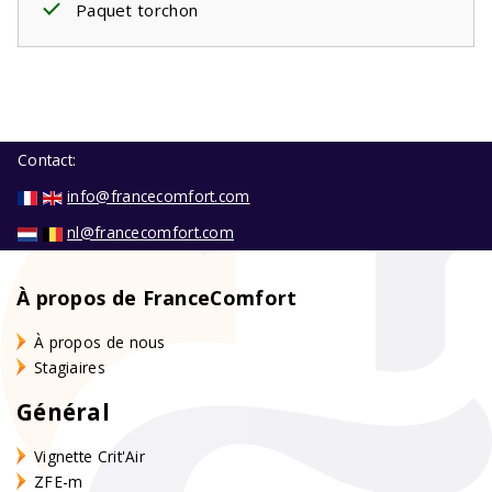
Paquet torchon
Contact:
info@francecomfort.com
nl@francecomfort.com
À propos de FranceComfort
À propos de nous
Stagiaires
Général
Vignette Crit'Air
ZFE-m