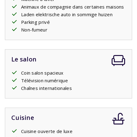
électriques. Si tel est le cas, vous pouvez l'ajouter en tant
Animaux de compagnie dans certaines maisons
qu'élément facultatif. C'est une
Laden elektrische auto in sommige huizen
prise standard
comme
toutes les autres prises de la maison. Vous devrez peut-
Parking privé
être apportez votre
Non-fumeur
propre
adaptateur.
Le salon
Coin salon spacieux
Télévision numérique
Chaînes internationales
Cuisine
Cuisine ouverte de luxe