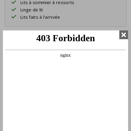
Lits à sommier à ressorts
Linge de lit
Lits faits à l'arrivée
Salle de bain 1
Rez-de-chaussée
Lavabo
Cabine de douche ou douche dans la baignoire
Toilette
Salle de bain 2
Premier étage
Lavabo