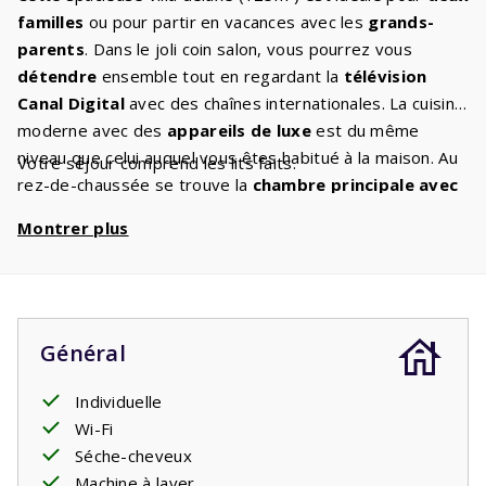
familles
ou pour partir en vacances avec les
grands-
parents
. Dans le joli coin salon, vous pourrez vous
détendre
ensemble tout en regardant la
télévision
Canal Digital
avec des chaînes internationales. La cuisine
moderne avec des
appareils de luxe
est du même
niveau que celui auquel vous êtes habitué à la maison. Au
Votre séjour comprend les lits faits.
rez-de-chaussée se trouve la
chambre principale avec
salle de bain attenante
. Les deux confortables lits
Montrer plus
simples à
sommier à ressorts
garantissent que tout le
monde se réveille reposé le lendemain. Au premier étage
se trouvent deux
chambres
avec deux lits simples et
une deuxième salle de bain. Les salles de bains sont
équipées d'une baignoire et/ou d'une douche et d'un
Général
lavabo. Il y a des toilettes séparées. Vous vous
retrouverez régulièrement ensemble sur la
Individuelle
terrasse
couverte
Wi-Fi
. Vous pourrez y profiter du ciel étoilé français
jusqu'à des heures tardives. Plusieurs villas disposent
Séche-cheveux
d'une
borne de recharge
Machine à laver
pour recharger les voitures