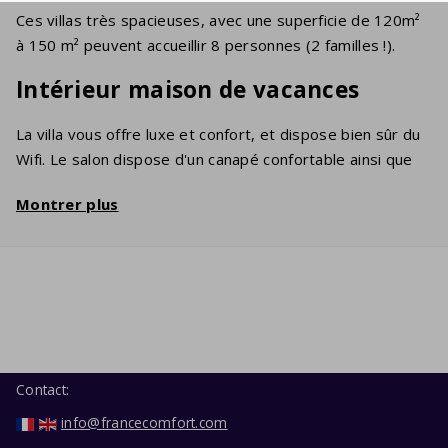
Ces villas très spacieuses, avec une superficie de 120m²
à 150 m² peuvent accueillir 8 personnes (2 familles !).
Intérieur maison de vacances
La villa vous offre luxe et confort, et dispose bien sûr du
Wifi. Le salon dispose d'un canapé confortable ainsi que
d'une télévision à écran plat avec un grand nombre de
Montrer plus
chaînes internationales (FR/NL/BE/ANG). La cuisine
d'excellente qualité est bien sûr équipée d'un lave-
vaisselle, d'un four, d'un micro-ondes et d'un
réfrigérateur avec compartiment de congélation. Les
chambres à coucher disposent de lits simples et doubles.
La salle de bain dispose d'un bain et/ou d'une douche et
d'un lavabo. Une machine à laver est à votre disposition
dans le garage.
Contact:
info@francecomfort.com
Jardin / Terrasse