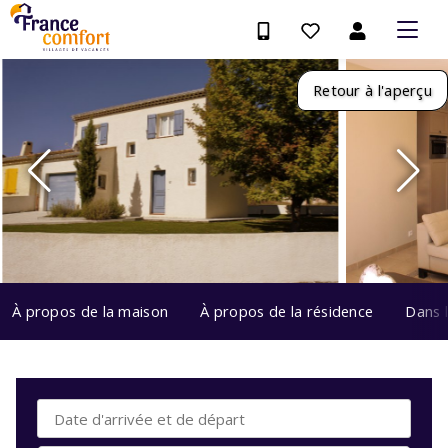
Retour à l'aperçu
À propos de la maison
À propos de la résidence
Dans 