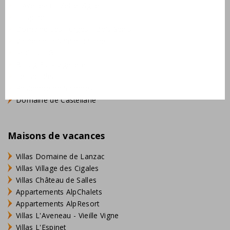
L'Aveneau - Vieille Vigne
L'Espinet
Domaine Les Forges - Bois Senis
Vallée de la Sainte Baume
Jardin du Golf
Bourg Est - Vigelière
Le Lac Bleu
Résidence de Salernes
Domaine de Castellane
Maisons de vacances
Villas Domaine de Lanzac
Villas Village des Cigales
Villas Château de Salles
Appartements AlpChalets
Appartements AlpResort
Villas L'Aveneau - Vieille Vigne
Villas L'Espinet