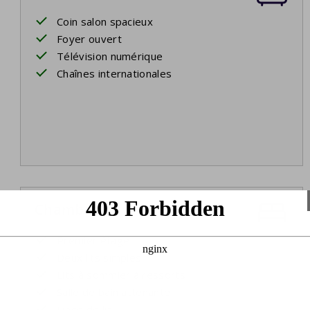
Coin salon spacieux
Foyer ouvert
Télévision numérique
Chaînes internationales
Chambre 1
Premier étage
Deux lits simples
Lits à sommier à ressorts
Salle de bain attenante
Linge de lit