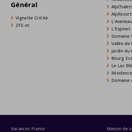
Général
AlpChalets
AlpResort
Vignette Crit'Air
L'Aveneau 
ZFE-m
L'Espinet
Domaine L
Vallée de
Jardin du 
Bourg Est 
Le Lac Bl
Résidence
Domaine d
Vacances France
Maison de 