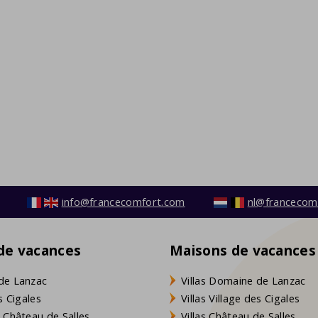
info@francecomfort.com
nl@francecom
 de vacances
Maisons de vacances
de Lanzac
Villas Domaine de Lanzac
s Cigales
Villas Village des Cigales
 Château de Salles
Villas Château de Salles