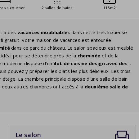
res a coucher
2 salles de bains
115m2
nt à des
vacances inoubliables
dans cette très luxueuse
fi gratuit. Votre maison de vacances est entourée
imité
dans ce parc du château. Le salon spacieux est meublé
t idéal pour se détendre près de la
cheminée
et de la
rte moderne dispose d'un
îlot de cuisine design avec des
s pouvez y préparer les plats les plus délicieux. Les trois
 étage. La chambre principale dispose d'une salle de bain
s deux autres chambres ont accès à la
deuxième salle de
y a un 2ème WC séparé. Dans le grand jardin, vous pourrez
ues
sur la terrasse couverte. De temps en temps, vous vous
d'avril à la première semaine d'octobre et regardez les
e
est allumé et vous pouvez profiter de la chaude soirée
Le salon