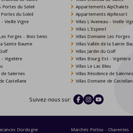
 Portes du Soleil
Appartements AlpChalets
 Portes du Soleil
Appartements AlpResort
- Vieille Vigne
Villas L'Aveneau - Vieille Vi
Villas L'Espinet
es Forges - Bois Senis
Villas Domaine Les Forges
 la Sainte Baume
Villas Vallée de la Sainte B
Golf
Villas Jardin du Golf
- Vigelière
Villas Bourg Est - Vigelière
eu
Villas Le Lac Bleu
 de Salernes
Villas Résidence de Salerne
e Castellane
Villas Domaine de Castellan
Suivez-nous sur:
vacances Dordogne
Marchés Poitou - Charentes