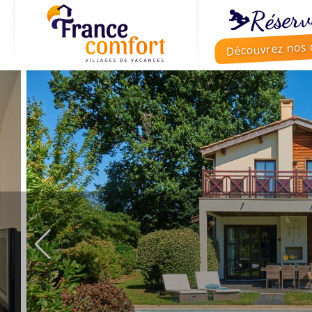
⛷️Réserv
Découvrez nos o