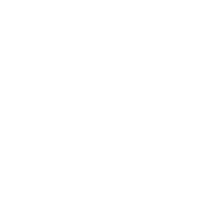
Chambre 3
Premier étage
Deux lits simples
Lits à sommier à ressorts
Linge de lit
Salle de bain 2