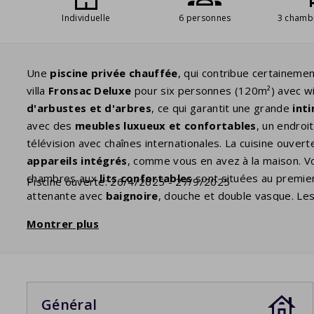
Individuelle
6 personnes
3 chamb
Une
piscine privée chauffée
, qui contribue certaineme
villa
Fronsac Deluxe
pour six personnes (120m²) avec wi
d'arbustes et d'arbres
, ce qui garantit une grande
int
avec des
meubles luxueux et confortables
, un endroi
télévision avec chaînes internationales. La cuisine ouve
appareils intégrés
, comme vous en avez à la maison. Vou
chambres aux
lits confortables
sont situées au premier
Piscine ouverte: 26/4/2025 - 27/9/2025
attenante avec
baignoire
, douche et double vasque. Le
bain
qui dispose d'une douche et d'un lavabo double. Il 
Montrer plus
profiter du mobilier de jardin luxueux avec
chaises long
baignez dans la
piscine,
ouverte de la troisième semaine 
enfants jouer dans l'eau. En début de soirée, le
barbecu
d'été en France jusqu'à tard.
Général