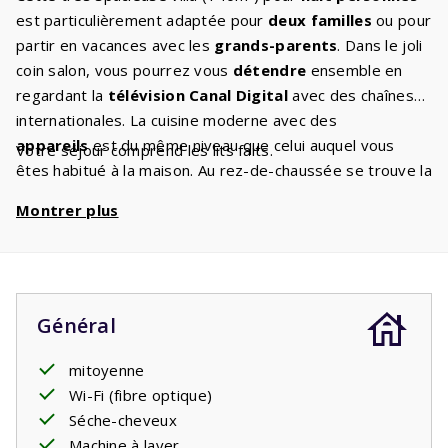
est particulièrement adaptée pour
deux familles
ou pour
partir en vacances avec les
grands-parents
. Dans le joli
coin salon, vous pourrez vous
détendre
ensemble en
regardant la
télévision Canal Digital
avec des chaînes
internationales. La cuisine moderne avec des
appareils
est du même niveau que celui auquel vous
Votre séjour comprend les lits faits.
êtes habitué à la maison. Au rez-de-chaussée se trouve la
chambre principale avec salle de bain
en suite avec
Montrer plus
douche et lavabo. Les deux lits simples confortables avec
sommier à ressorts
garantissent que tout le monde se
réveille reposé le lendemain. Au premier étage se
trouvent trois
grandes chambres
avec deux lits simples
et une deuxième salle de bain avec baignoire avec douche
Général
et lavabo. Il y a des toilettes séparées. Vous vous
retrouverez régulièrement ensemble sur la
mitoyenne
terrasse
couverte
Wi-Fi (fibre optique)
. Vous pourrez y profiter du ciel étoilé français
jusque tard dans la nuit.
Séche-cheveux
Machine à laver