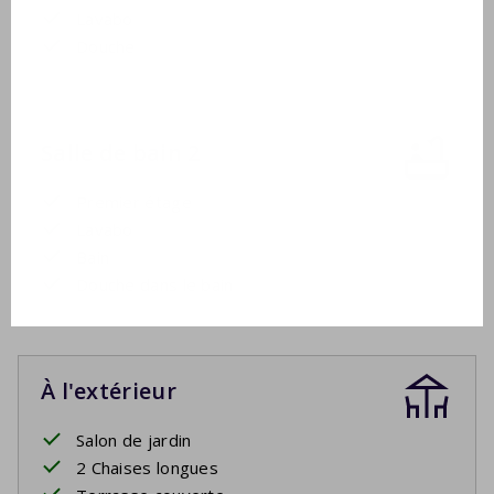
Lavabo
Douche
Salle de bain 2
Premier étage
Lavabo
Bain
Douche dans le bain
À l'extérieur
Salon de jardin
2 Chaises longues