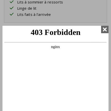
Lits à sommier à ressorts
Linge de lit
Lits faits à l'arrivée
Chambre 4
Premier étage
Deux lits simples
Lits à sommier à ressorts
Linge de lit
Lits faits à l'arrivée
Salle de bain 1
Rez-de-chaussée