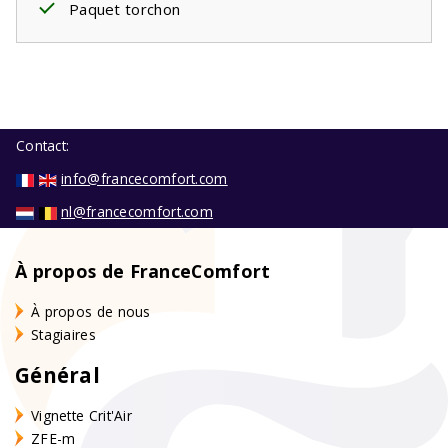
Paquet torchon
Contact:
info@francecomfort.com
nl@francecomfort.com
À propos de FranceComfort
À propos de nous
Stagiaires
Général
Vignette Crit'Air
ZFE-m