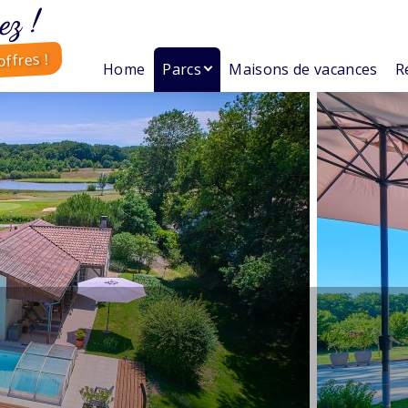
ez !
ffres !
Home
Parcs
Maisons de vacances
R