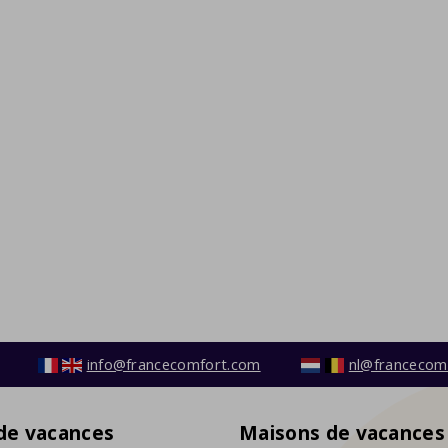
info@francecomfort.com
nl@francecom
 de vacances
Maisons de vacances