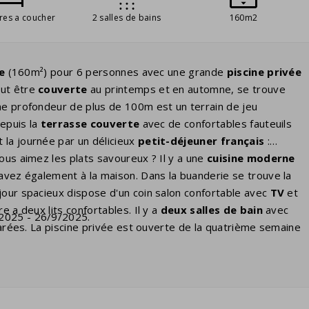
res a coucher
2 salles de bains
160m2
ve
(160m²) pour 6 personnes avec une grande
piscine privée
eut être
couverte
au printemps et en automne, se trouve
une profondeur de plus de 100m est un terrain de jeu
depuis la
terrasse couverte
avec de confortables fauteuils
 la journée par un délicieux
petit-déjeuner français
:
ous aimez les plats savoureux ? Il y a une
cuisine moderne
 avez également à la maison. Dans la buanderie se trouve la
éjour spacieux dispose d'un coin salon confortable avec
TV
et
e a deux lits confortables. Il y a
deux salles de bain
avec
/2025 - 26/9/2025.
éparées. La piscine privée est ouverte de la quatrième semaine
re
chauffée
. Vous pourrez indiquer votre préférence payante
rne de recharge
pour recharger les voitures électriques. Si
cultatif. C'est une
prise standard
comme toutes les autres
tre
propre
adaptateur.