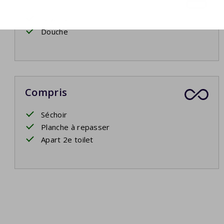
Lavabo
Douche
Compris
Séchoir
Planche à repasser
Apart 2e toilet