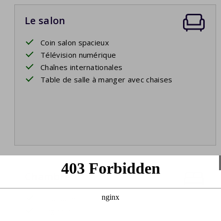
Le salon
Coin salon spacieux
Télévision numérique
Chaînes internationales
Table de salle à manger avec chaises
Chambre 1
Lit double
Linge de lit