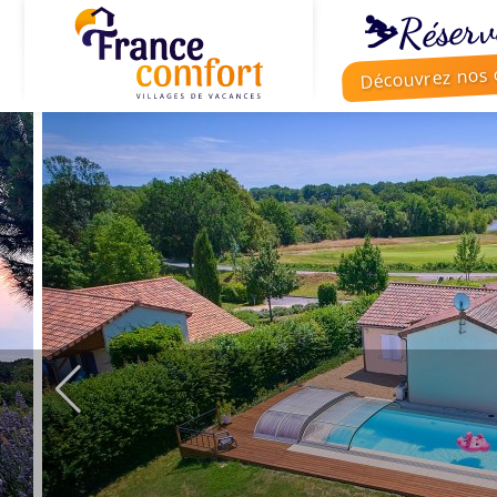
⛷️Réserv
Découvrez nos o