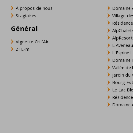
À propos de nous
Domaine 
Stagiaires
Village de
Résidence
Général
AlpChalets
AlpResort
Vignette Crit'Air
L'Aveneau 
ZFE-m
L'Espinet
Domaine L
Vallée de
Jardin du 
Bourg Est 
Le Lac Bl
Résidence
Domaine d