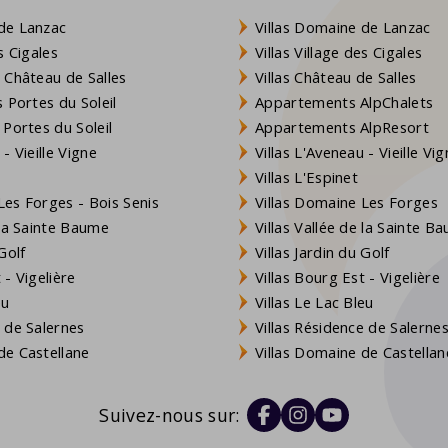
de Lanzac
Villas Domaine de Lanzac
s Cigales
Villas Village des Cigales
 Château de Salles
Villas Château de Salles
 Portes du Soleil
Appartements AlpChalets
 Portes du Soleil
Appartements AlpResort
- Vieille Vigne
Villas L'Aveneau - Vieille Vi
Villas L'Espinet
es Forges - Bois Senis
Villas Domaine Les Forges
 la Sainte Baume
Villas Vallée de la Sainte B
Golf
Villas Jardin du Golf
- Vigelière
Villas Bourg Est - Vigelière
eu
Villas Le Lac Bleu
 de Salernes
Villas Résidence de Salerne
e Castellane
Villas Domaine de Castellan
Suivez-nous sur: