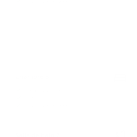
Lits faits à l'arrivée
Chambre 3
Deux lits simples
Linge de lit
Lits faits à l'arrivée
Salle de bain 2