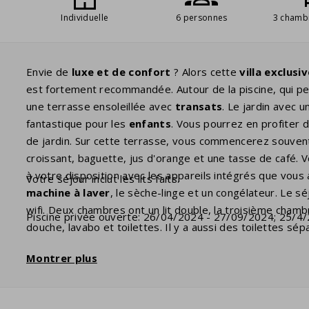
Individuelle
6 personnes
3 chamb
Envie de
luxe et de confort
? Alors cette
villa exclusi
est fortement recommandée. Autour de la piscine, qui p
une terrasse ensoleillée avec
transats
. Le jardin avec 
fantastique pour les
enfants
. Vous pourrez en profiter 
de jardin. Sur cette terrasse, vous commencerez souvent
croissant, baguette, jus d'orange et une tasse de café. V
à votre disposition avec les appareils intégrés que vous
Votre séjour inclut les lits faits.
machine à laver
, le sèche-linge et un congélateur. Le s
wifi. Deux chambres ont un lit double, la troisième chambr
Piscine privée ouverte: 26/04/2024 - 27/09/2024; 25/4
douche, lavabo et toilettes. Il y a aussi des toilettes s
d'avril à la quatrième semaine de septembre et peut êt
Montrer plus
lors de la réservation. Plusieurs villas disposent d'une
bo
tel est le cas, vous pouvez l'ajouter en tant qu'élément fa
prises de la maison. Vous devrez peut-être apportez vo