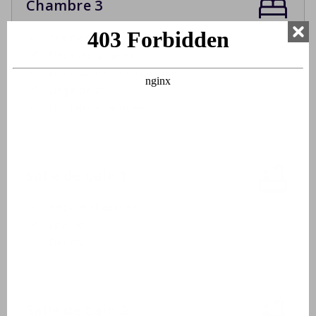
Chambre 3
Premier étage
Deux lits simples
Lits à sommier à ressorts
Linge de lit
Lits faits à l'arrivée
Salle de bain 1
Rez-de-chaussée
Lavabo
Douche
Salle de bain 2