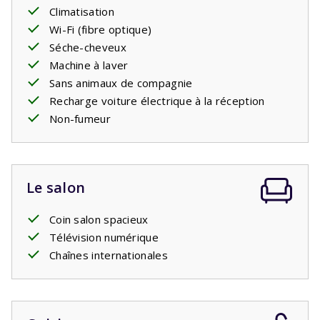
simples confortables avec
Climatisation
sommier à ressorts
, tout
comme les deux chambres du premier étage. Il y a aussi
Wi-Fi (fibre optique)
la deuxième salle de bain avec une baignoire avec douche
Séche-cheveux
et lavabo. Il y a des toilettes séparées.
Machine à laver
L'une des maisons dispose d'une terrasse élargie avec
Sans animaux de compagnie
des pierres naturelles de luxe. Cette maison peut être
Recharge voiture électrique à la réception
réservée avec préférence.
Non-fumeur
Le salon
Coin salon spacieux
Télévision numérique
Chaînes internationales