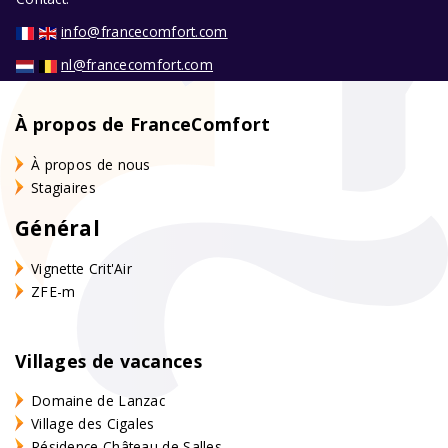
info@francecomfort.com
nl@francecomfort.com
À propos de FranceComfort
À propos de nous
Stagiaires
Général
Vignette Crit'Air
ZFE-m
Villages de vacances
Domaine de Lanzac
Village des Cigales
Résidence Château de Salles