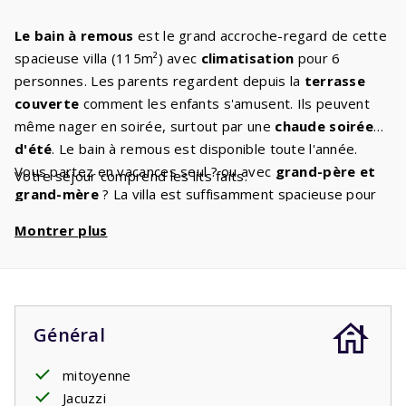
Le bain à remous
est le grand accroche-regard de cette
spacieuse villa (115m²) avec
climatisation
pour 6
personnes. Les parents regardent depuis la
terrasse
couverte
comment les enfants s'amusent. Ils peuvent
même nager en soirée, surtout par une
chaude soirée
d'été
. Le bain à remous est disponible toute l'année.
Vous partez en vacances seul ? ou avec
grand-père et
Votre séjour comprend les lits faits.
grand-mère
? La villa est suffisamment spacieuse pour
cela. Le salon spacieux dispose d'un coin
salon
Montrer plus
confortable
et la télévision numérique vous garantit que
vous ne vous ennuierez jamais. Vous aimez cuisiner, cuire
ou rôtir ? C'est bien, car la
belle cuisine
avec tous les
appareils intégrés
que vous avez également à la maison
est un bon endroit où aller. La villa dispose de
deux
Général
salles de bains
. Une salle de bain avec douche et lavabo
est attenante à la
mitoyenne
chambre principale
au rez-de-
chaussée. La chambre principale dispose de deux lits
Jacuzzi