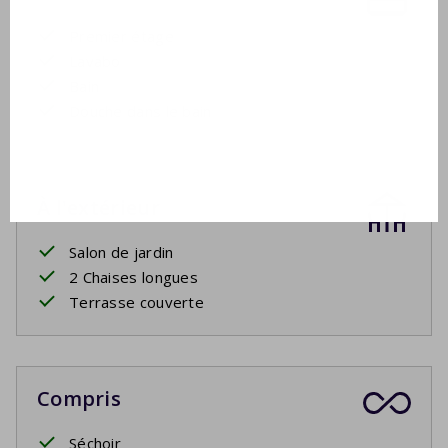
Premier étage
Lavabo
Bain
Douche dans le bain
À l'extérieur
Salon de jardin
2 Chaises longues
Terrasse couverte
Compris
Séchoir