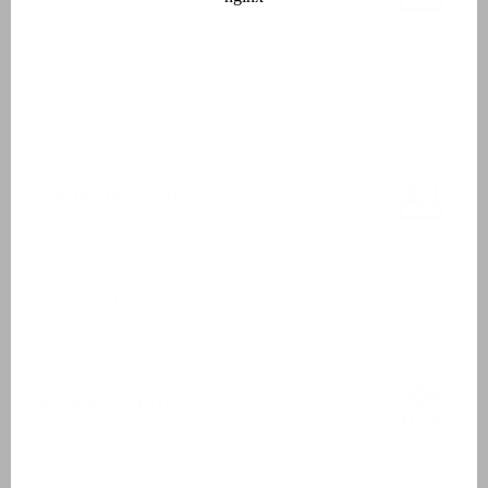
Premier étage
Lavabo
Bain
Salle de bain 2
Premier étage
Lavabo
Douche
À l'extérieur
Salon de jardin
2 Chaises longues