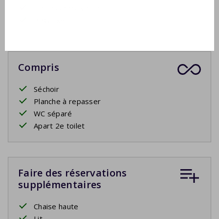
Terrasse couverte
BBQ fixe
Compris
Séchoir
Planche à repasser
WC séparé
Apart 2e toilet
Faire des réservations
supplémentaires
Chaise haute
Lit