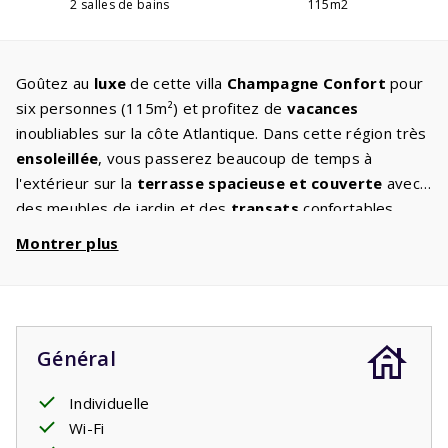
2 salles de bains
115m2
Goûtez au
luxe
de cette villa
Champagne Confort
pour
six personnes (115m²) et profitez de
vacances
inoubliables sur la côte Atlantique. Dans cette région très
ensoleillée
, vous passerez beaucoup de temps à
l'extérieur sur la
terrasse spacieuse et couverte
avec
des meubles de jardin et des
transats
confortables.
Profitez des buissons et des arbustes dans le
grand
Montrer plus
jardin
où les enfants peuvent jouer. Le salon spacieux
avec
coin salon attrayant
dispose d'une télévision à
écran plat avec chaînes internationales et d'une
cheminée, tandis que la cuisine avec
appareils intégrés
Général
est populaire auprès de tous ceux qui aiment cuisiner,
vous ne manquerez de rien. Une
bonne nuit de sommeil
Individuelle
a également été pensée. Des lits confortables sont
Wi-Fi
disponibles, deux lits simples dans les trois chambres. Il y