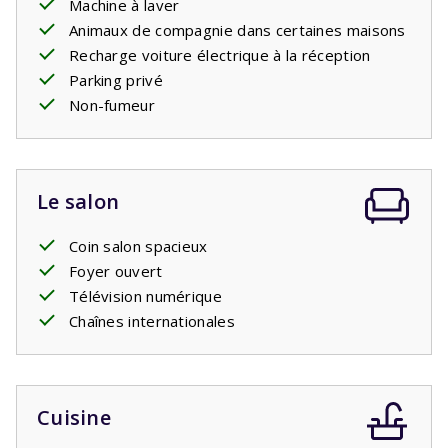
Machine à laver
a
deux salles de bain
dont une avec baignoire et lavabo
Animaux de compagnie dans certaines maisons
et une avec douche et lavabo et un deuxième WC séparé.
Recharge voiture électrique à la réception
Le soir, allumez le
barbecue
et dégustez un verre de vin.
Parking privé
De vraies vacances !
Non-fumeur
Le salon
Coin salon spacieux
Foyer ouvert
Télévision numérique
Chaînes internationales
Cuisine