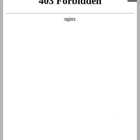
Lits superposés
Salle de bain 1
Rez-de-chaussée
Lavabo
Douche à l'italienne
Toilette
Sèche-cheveux
Salle de bain 2
Rez-de-chaussée
Double évier