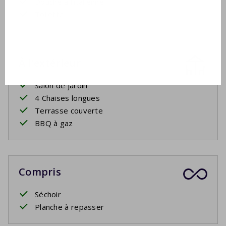
Douche à l'italienne
Toilette
À l'extérieur
Salon de jardin
4 Chaises longues
Terrasse couverte
BBQ à gaz
Compris
Séchoir
Planche à repasser