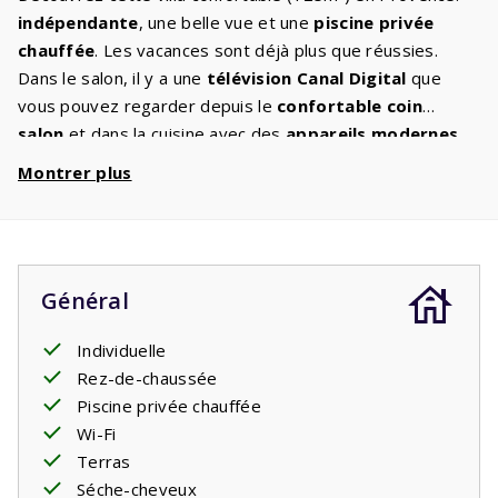
indépendante
, une belle vue et une
piscine privée
chauffée
. Les vacances sont déjà plus que réussies.
Dans le salon, il y a une
télévision Canal Digital
que
vous pouvez regarder depuis le
confortable coin
salon
et dans la cuisine avec des
appareils modernes
,
vous pouvez préparer les plats les plus délicieux. Vous
Montrer plus
partez
entre amis
dans cette grande villa ? Votre
repos
nocturne
a également été pensé, il y a trois chambres
avec deux
lits confortables
et une chambre avec un lit
simple et des lits superposés. Il y a deux salles de bains
Général
avec lavabo, douche à l'italienne et toilettes. Dans le
jardin, sur la
terrasse couverte
, vous pouvez vous
Individuelle
asseoir et profiter de la belle nature et des enfants qui
Rez-de-chaussée
jouent dans la piscine. Le soir, un verre de vin et profiter
Piscine privée chauffée
du silence jusqu'à tard, seulement interrompu par les
Wi-Fi
grillons.
Terras
Votre séjour comprend les lits faits.
Séche-cheveux