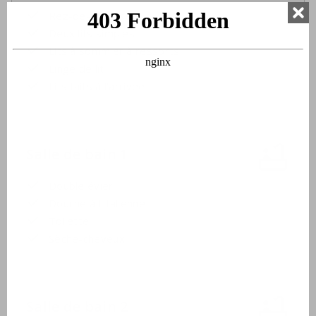
Rez-de-chaussée
Deux lits simples
Lits à sommier à ressorts
Linge de lit
Lits faits à l'arrivée
Salle de bain 1
Double évier
Douche à l'italienne
Toilette
Sèche-cheveux
Salle de bain 2