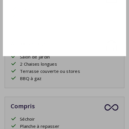
Lavabo
Douche à l'italienne
À l'extérieur
Salon de jardin
2 Chaises longues
Terrasse couverte ou stores
BBQ à gaz
Compris
Séchoir
Planche à repasser