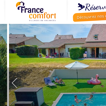
⛷️Réserv
Découvrez nos o