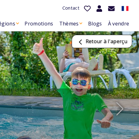
Contact
égions
Promotions
Thèmes
Blogs
À vendre
Retour à l'aperçu