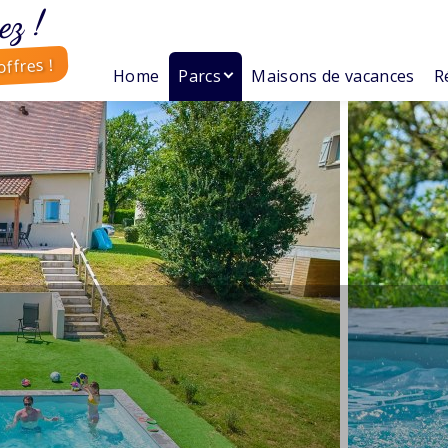
ez !
ffres !
Home
Parcs
Maisons de vacances
R