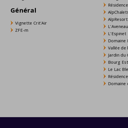
Résidence
Général
AlpChalets
AlpResort
Vignette Crit'Air
L'Aveneau 
ZFE-m
L'Espinet
Domaine L
Vallée de
Jardin du 
Bourg Est 
Le Lac Bl
Résidence
Domaine d