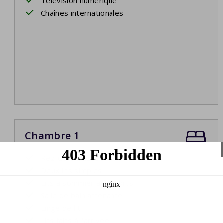
Télévision numérique
Chaînes internationales
Chambre 1
Rez-de-chaussée
Deux lits simples
Lits à sommier à ressorts
Salle de bain attenante
Linge de lit
Lits faits à l'arrivée