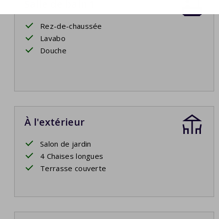
Salle de bain 1
Rez-de-chaussée
Lavabo
Douche
À l'extérieur
Salon de jardin
4 Chaises longues
Terrasse couverte