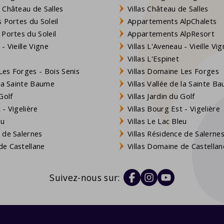
 Château de Salles
Villas Château de Salles
 Portes du Soleil
Appartements AlpChalets
 Portes du Soleil
Appartements AlpResort
- Vieille Vigne
Villas L'Aveneau - Vieille Vi
Villas L'Espinet
es Forges - Bois Senis
Villas Domaine Les Forges
 la Sainte Baume
Villas Vallée de la Sainte B
Golf
Villas Jardin du Golf
- Vigelière
Villas Bourg Est - Vigelière
eu
Villas Le Lac Bleu
 de Salernes
Villas Résidence de Salerne
e Castellane
Villas Domaine de Castellan
Suivez-nous sur: