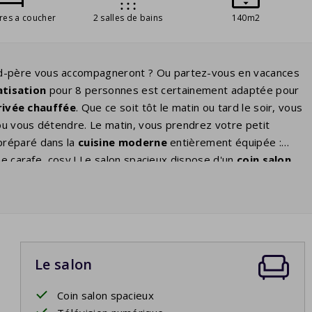
res a coucher
2 salles de bains
140m2
nd-père vous accompagneront ? Ou partez-vous en vacances
atisation
pour 8 personnes est certainement adaptée pour
rivée chauffée
. Que ce soit tôt le matin ou tard le soir, vous
 ou vous détendre. Le matin, vous prendrez votre petit
 préparé dans la
cuisine moderne
entièrement équipée :
ne carafe, cosy ! Le salon spacieux dispose d'un
coin salon
es
ou bronzez sur l'une des chaises longues au bord de la
r une bonne nuit de sommeil. Il y en a deux dans les quatre
spose d'une salle de bains privative avec douche et lavabo.
vec baignoire, douche et lavabo. Il y a un deuxième WC
Le salon
Coin salon spacieux