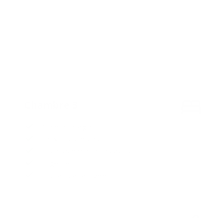
Chambre 3
Premier étage
Deux lits simples
Lits à sommier à ressorts
Linge de lit
Lits faits à l'arrivée