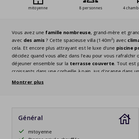
mitoyenne
8 personnes
4 chamb
Vous avez une
famille nombreuse
, grand-mère et gra
avec
des amis
? Cette spacieuse villa (140m²) avec
clim
cela. Et encore plus attrayant est le luxe d'une
piscine p
décidez quand vous allez dans l'eau pour vous rafraîchir
déjeuner ensemble sur la
terrasse couverte
. Tout est
croissants dans une corbeille à pain, jus d'orange dans u
attrayant
. Regardez la télévision avec
chaînes Digital
Montrer plus
piscine. Le soir, de confortables lits vous attendent pou
chambres. La
chambre principale
au rez-de-chaussée di
Au premier étage se trouve la
deuxième salle de bain
a
séparé.
Général
Votre séjour comprend les lits faits.
mitoyenne