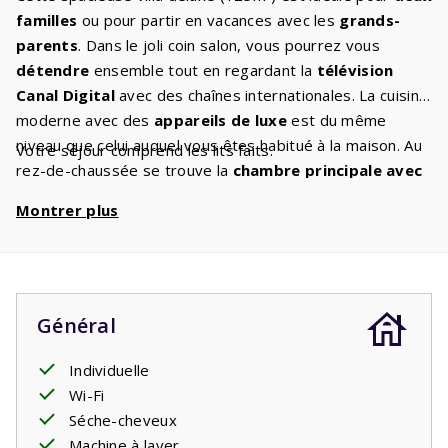
familles
ou pour partir en vacances avec les
grands-
parents
. Dans le joli coin salon, vous pourrez vous
détendre
ensemble tout en regardant la
télévision
Canal Digital
avec des chaînes internationales. La cuisine
moderne avec des
appareils de luxe
est du même
niveau que celui auquel vous êtes habitué à la maison. Au
Votre séjour comprend les lits faits.
rez-de-chaussée se trouve la
chambre principale avec
salle de bain attenante
. Les deux confortables lits
Montrer plus
simples à
sommier à ressorts
garantissent que tout le
monde se réveille reposé le lendemain. Au premier étage
se trouvent deux
chambres
avec deux lits simples et
une deuxième salle de bain. Les salles de bains sont
équipées d'une baignoire et/ou d'une douche et d'un
Général
lavabo. Il y a des toilettes séparées. Vous vous
retrouverez régulièrement ensemble sur la
Individuelle
terrasse
couverte
Wi-Fi
. Vous pourrez y profiter du ciel étoilé français
jusqu'à des heures tardives. Plusieurs villas disposent
Séche-cheveux
d'une
borne de recharge
Machine à laver
pour recharger les voitures