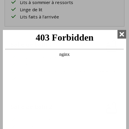
Lits à sommier à ressorts
Linge de lit
Lits faits à l'arrivée
Salle de bain 1
Rez-de-chaussée
Lavabo
Cabine de douche ou douche dans la baignoire
Toilette
Salle de bain 2
Premier étage
Lavabo