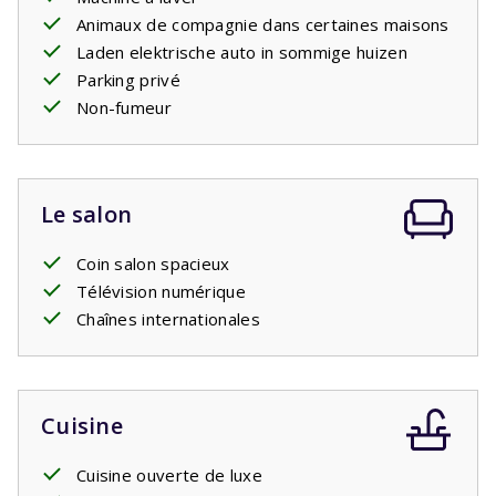
électriques. Si tel est le cas, vous pouvez l'ajouter en tant
Animaux de compagnie dans certaines maisons
qu'élément facultatif. C'est une
Laden elektrische auto in sommige huizen
prise standard
comme
toutes les autres prises de la maison. Vous devrez peut-
Parking privé
être apportez votre
Non-fumeur
propre
adaptateur.
Le salon
Coin salon spacieux
Télévision numérique
Chaînes internationales
Cuisine
Cuisine ouverte de luxe