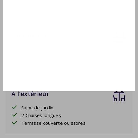
Cabine de douche ou douche dans la baignoire
Salle de bain 3
Premier étage
Lavabo
Cabine de douche ou douche dans la baignoire
À l'extérieur
Salon de jardin
2 Chaises longues
Terrasse couverte ou stores