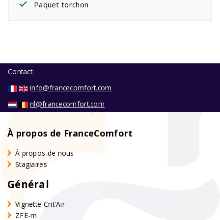
Paquet torchon
Contact:
info@francecomfort.com
nl@francecomfort.com
À propos de FranceComfort
À propos de nous
Stagiaires
Général
Vignette Crit'Air
ZFE-m