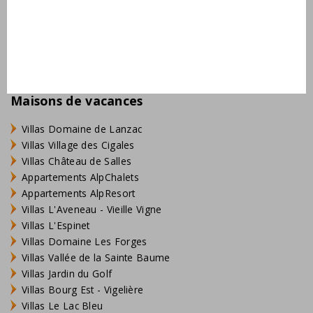
Bourg Est - Vigelière
Le Lac Bleu
Résidence de Salernes
Domaine de Castellane
Maisons de vacances
Villas Domaine de Lanzac
Villas Village des Cigales
Villas Château de Salles
Appartements AlpChalets
Appartements AlpResort
Villas L'Aveneau - Vieille Vigne
Villas L'Espinet
Villas Domaine Les Forges
Villas Vallée de la Sainte Baume
Villas Jardin du Golf
Villas Bourg Est - Vigelière
Villas Le Lac Bleu