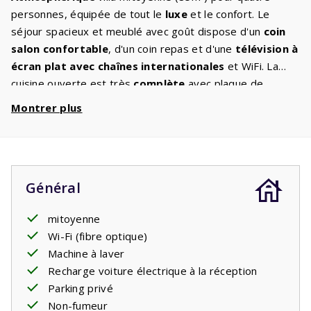
personnes, équipée de tout le
luxe
et le confort. Le
séjour spacieux et meublé avec goût dispose d'un
coin
salon confortable
, d'un coin repas et d'une
télévision à
écran plat avec chaînes internationales
et WiFi. La
cuisine ouverte est très
complète
avec plaque de
cuisson,
lave-vaisselle
, réfrigérateur-congélateur, four,
Montrer plus
micro-ondes et
lave-linge
. Le confort ne manquera pas.
Au 1er étage se trouvent
deux chambres
, chacune avec
deux
lits confortables
. La
salle de bain
a une
baignoire/douche, des toilettes et un lavabo. Il y a un
Général
2ème WC séparé. Dans le jardin, où il y a beaucoup
d'intimité
, des
meubles de jardin
confortables sont
mitoyenne
disponibles. Où allez-vous vous asseoir ? En terrasse
Wi-Fi (fibre optique)
couverte ou en profitant du soleil provençal ?
Machine à laver
Recharge voiture électrique à la réception
Parking privé
Non-fumeur