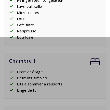
Réfrigérateur-congélateur
Lave-vaisselle
Micro-ondes
Four
Café filtre
Nespresso
Bouilloire
Chambre 1
Premier étage
Deux lits simples
Lits à sommier à ressorts
Linge de lit