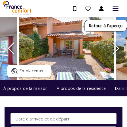
Retour à l'aperçu
Emplacement
À propos de la maison
À propos de la résidence
Dans 