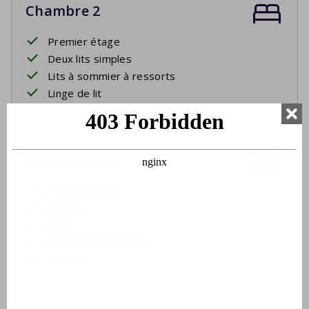
Chambre 2
Premier étage
Deux lits simples
Lits à sommier à ressorts
Linge de lit
Salle de bain
Premier étage
Lavabo
Bain
Douche dans le bain
Toilette