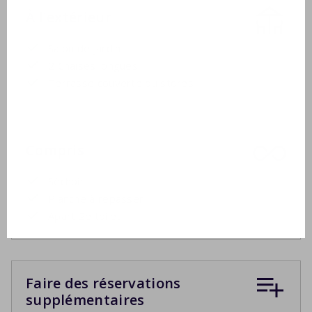
À l'extérieur
Salon de jardin
2 Chaises longues
Terrasse couverte ou stores
Compris
Séchoir
Planche à repasser
Apart 2e toilet
Faire des réservations
supplémentaires