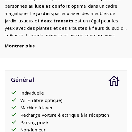
personnes au
luxe et confort
optimal dans un cadre
magnifique. Le
jardin
spacieux avec des meubles de
jardin luxueux et
deux transats
est un régal pour les
yeux avec des plantes et des arbustes à fleurs du sud de
la France. Lavande, mimosa et autres senteurs vous
donnent rendez-vous. Le salon spacieux dispose d'un coin
Montrer plus
salon avec une
télévision à écran plat avec chaînes
internationales
et WiFi. La cuisine ouverte est
entièrement équipée
avec une plaque de cuisson, un
lave-vaisselle
, un réfrigérateur-congélateur, un four et
Général
un four micro-ondes. Le
lave-linge
et le sèche-linge sont
dans le garage. Il y a
trois chambres
, une
au rez-de-
Individuelle
chaussé
e avec une salle de bain privée avec baignoire
Wi-Fi (fibre optique)
et/ou douche, lavabo et toilettes, et deux au
premier
Machine à laver
étage
. Dans certaines villas, les trois chambres avec
Recharge voiture électrique à la réception
salles de bains se trouvent au 1er étage. Il y a deux lits
Parking privé
simples confortables partout. Au premier étage se trouve
Non-fumeur
également la
deuxième salle de bain
avec douche et/ou