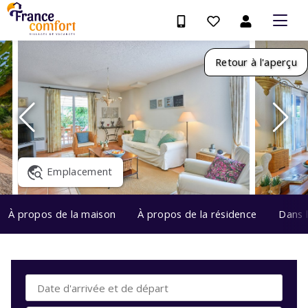
Retour à l'aperçu
Emplacement
À propos de la maison
À propos de la résidence
Dans 