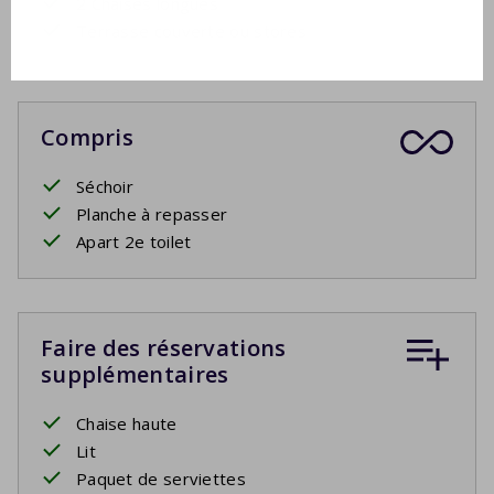
2 Chaises longues
Terrasse couverte ou stores
Compris
Séchoir
Planche à repasser
Apart 2e toilet
Faire des réservations
supplémentaires
Chaise haute
Lit
Paquet de serviettes