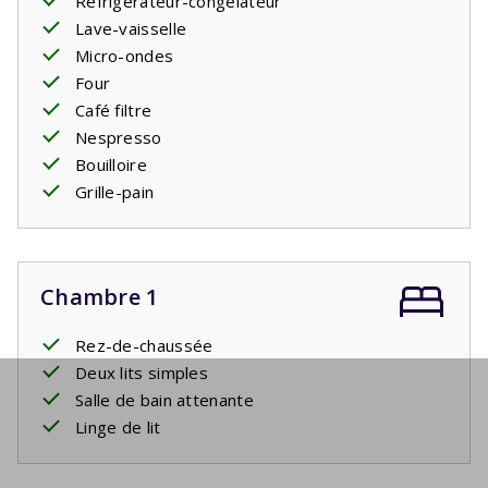
Réfrigérateur-congélateur
Lave-vaisselle
Micro-ondes
Four
Café filtre
Nespresso
Bouilloire
Grille-pain
Chambre 1
Rez-de-chaussée
Deux lits simples
Salle de bain attenante
Linge de lit