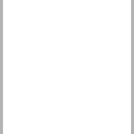
Rez-de-chaussée
Lavabo
Douche
Salle de bain 2
Premier étage
Lavabo
Douche
Toilette
À l'extérieur
Salon de jardin