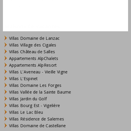
Domaine de Castellane
Maisons de vacances
Villas Domaine de Lanzac
Villas Village des Cigales
Villas Château de Salles
Appartements AlpChalets
Appartements AlpResort
Villas L'Aveneau - Vieille Vigne
Villas L'Espinet
Villas Domaine Les Forges
Villas Vallée de la Sainte Baume
Villas Jardin du Golf
Villas Bourg Est - Vigelière
Villas Le Lac Bleu
Villas Résidence de Salernes
Villas Domaine de Castellane