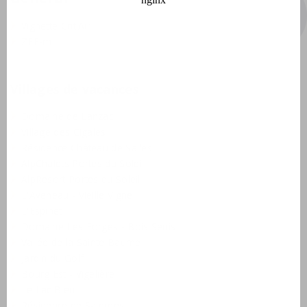
panoramas sur la vallée.
Vignette Crit'Air
ZFE-m
Villages de vacances
Domaine de Lanzac
Village des Cigales
Résidence Château de Salles
AlpChalets Portes du Soleil
AlpResort Portes du Soleil
L'Aveneau - Vieille Vigne
L'Espinet
Domaine Les Forges - Bois Senis
Vallée de la Sainte Baume
Jardin du Golf
Bourg Est - Vigelière
Le Lac Bleu
Résidence de Salernes