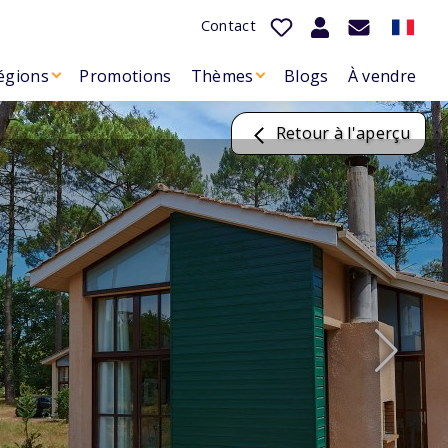
Contact
égions
Promotions
Thèmes
Blogs
À vendre
Retour à l'aperçu