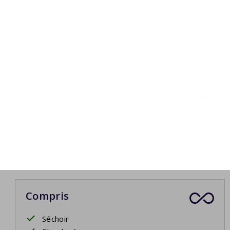
Salle de bain
Rez-de-chaussée
Lavabo
Bain
Douche
Compris
Séchoir