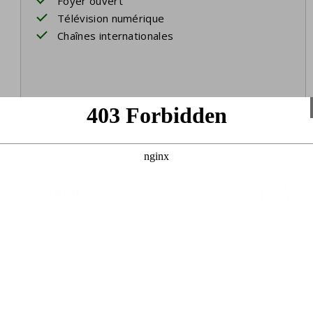
Foyer ouvert
Télévision numérique
Chaînes internationales
Chambre 1
Rez-de-chaussée
Deux lits simples
Linge de lit