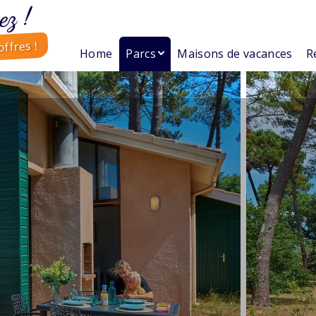
ez !
ffres !
Home
Parcs
Maisons de vacances
R