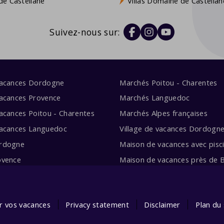
e Castellane
Villas Domaine de Castellan
Suivez-nous sur:
vacances Dordogne
Marchés Poitou - Charentes
acances Provence
Marchés Languedoc
acances Poitou - Charentes
Marchés Alpes françaises
vacances Languedoc
Village de vacances Dordogn
rdogne
Maison de vacances avec pisc
ovence
Maison de vacances près de 
ur vos vacances
Privacy statement
Disclaimer
Plan du 