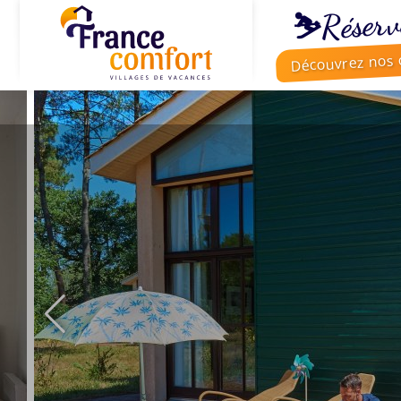
⛷️Réserv
Découvrez nos o