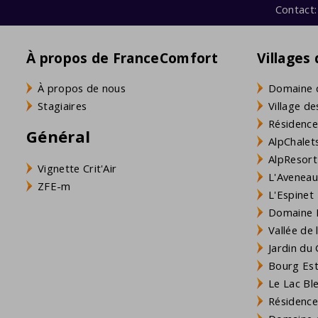
Contact:
À propos de FranceComfort
Villages
À propos de nous
Domaine 
Stagiaires
Village de
Résidence
Général
AlpChalets
AlpResort
Vignette Crit'Air
L'Aveneau 
ZFE-m
L'Espinet
Domaine L
Vallée de
Jardin du 
Bourg Est 
Le Lac Bl
Résidence