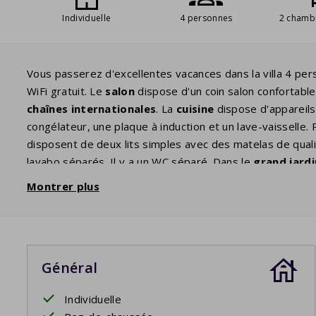
Individuelle
4 personnes
2 chamb
Vous passerez d'excellentes vacances dans la villa 4 pe
WiFi gratuit. Le
salon
dispose d'un coin salon confortabl
chaînes internationales
. La
cuisine
dispose d'appareils
congélateur, une plaque à induction et un lave-vaisselle
disposent de deux lits simples avec des matelas de quali
lavabo séparés. Il y a un WC séparé. Dans le
grand jardi
longues
, vous pourrez profiter du ciel étoilé français 
Montrer plus
grâce aux beaux arbres, haies et buissons.
Général
Individuelle