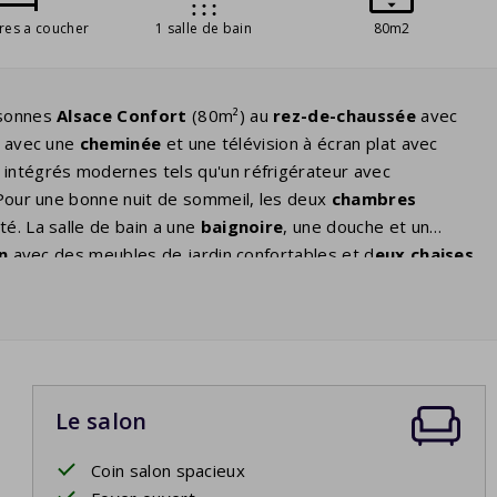
res a coucher
1 salle de bain
80m2
rsonnes
Alsace Confort
(80m²) au
rez-de-chaussée
avec
e avec une
cheminée
et une télévision à écran plat avec
 intégrés modernes tels qu'un réfrigérateur avec
. Pour une bonne nuit de sommeil, les deux
chambres
té. La salle de bain a une
baignoire
, une douche et un
n
avec des meubles de jardin confortables et d
eux chaises
jusque tard dans la soirée. Vous avez beaucoup
d'intimité
Le salon
Coin salon spacieux