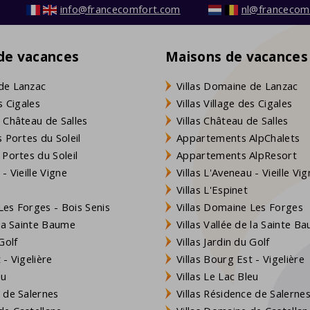
info@francecomfort.com
nl@francecom
 de vacances
Maisons de vacances
de Lanzac
Villas Domaine de Lanzac
s Cigales
Villas Village des Cigales
 Château de Salles
Villas Château de Salles
 Portes du Soleil
Appartements AlpChalets
 Portes du Soleil
Appartements AlpResort
- Vieille Vigne
Villas L'Aveneau - Vieille Vi
Villas L'Espinet
es Forges - Bois Senis
Villas Domaine Les Forges
 la Sainte Baume
Villas Vallée de la Sainte B
Golf
Villas Jardin du Golf
- Vigelière
Villas Bourg Est - Vigelière
eu
Villas Le Lac Bleu
 de Salernes
Villas Résidence de Salerne