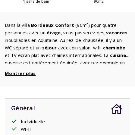
1 salle de bain
90m2
Dans la villa
Bordeaux Confort
(90m²) pour quatre
personnes avec un
étage
, vous passerez des
vacances
inoubliables en Aquitaine. Au rez-de-chaussée, il y a un
WC séparé et un
séjour
avec coin salon, wifi,
cheminée
et TV écran plat avec chaînes internationales. La
cuisine
ouverte est entièrement équipée, avec par exemple un
lave-vaisselle
, un réfrigérateur avec congélateur, un four
Montrer plus
micro-ondes, un four et une cafetière. Au premier étage
se trouve la salle de bain avec
baignoire
, douche et WC.
En outre, les deux
chambres
sont avec deux lits simples,
toutes deux avec un balcon. Vous aimez allumer le
Général
barbecue
? Celle-ci vous attend déjà sur la terrasse
entourée d'un confortable salon de jardin avec deux
Individuelle
transats
. Les enfants peuvent s'amuser dans le
grand
Wi-Fi
jardin
.