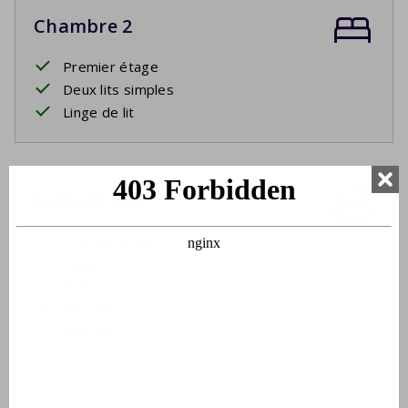
Chambre 2
Premier étage
Deux lits simples
Linge de lit
Salle de bain
Premier étage
Lavabo
Bain
Douche
Toilette