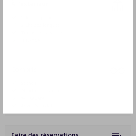
À l'extérieur
Salon de jardin
2 Chaises longues
Terrasse couverte
BBQ fixe
Compris
Séchoir
Planche à repasser
WC séparé
Apart 2e toilet
Faire des réservations