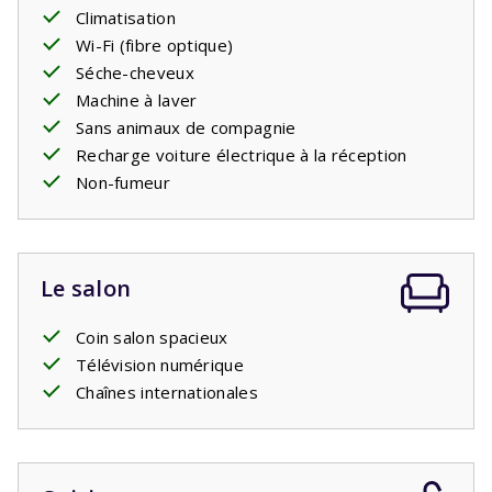
confortables avec
Climatisation
sommier à ressorts
, tout comme les
trois chambres du premier étage. Il y a aussi la deuxième
Wi-Fi (fibre optique)
salle de bain avec une baignoire avec douche et lavabo. Il
Séche-cheveux
y a des toilettes séparées.
Machine à laver
Sans animaux de compagnie
Recharge voiture électrique à la réception
Non-fumeur
Le salon
Coin salon spacieux
Télévision numérique
Chaînes internationales