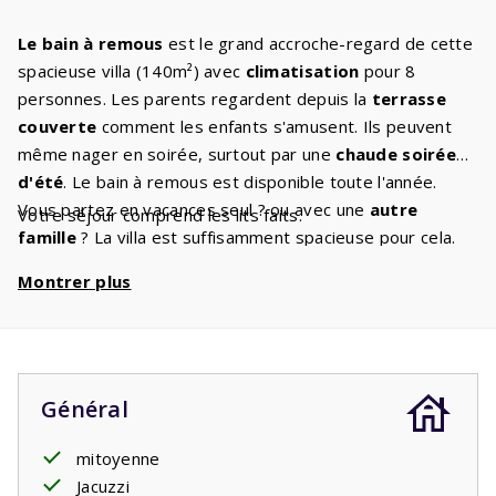
Le bain à remous
est le grand accroche-regard de cette
spacieuse villa (140m²) avec
climatisation
pour 8
personnes. Les parents regardent depuis la
terrasse
couverte
comment les enfants s'amusent. Ils peuvent
même nager en soirée, surtout par une
chaude soirée
d'été
. Le bain à remous est disponible toute l'année.
Vous partez en vacances seul ? ou avec une
autre
Votre séjour comprend les lits faits.
famille
? La villa est suffisamment spacieuse pour cela.
Le salon spacieux dispose d'un coin
salon confortable
Montrer plus
et la télévision numérique vous garantit que vous ne vous
ennuierez jamais. Vous aimez cuisiner, cuire ou rôtir ?
C'est bien, car la
belle cuisine
avec tous les
appareils
intégrés
que vous avez également à la maison est un
bon endroit où aller. La villa dispose de
deux salles de
Général
bains
. Une salle de bain avec douche et lavabo est
attenante à la
mitoyenne
chambre principale
au rez-de-chaussée.
La chambre principale dispose de deux lits simples
Jacuzzi