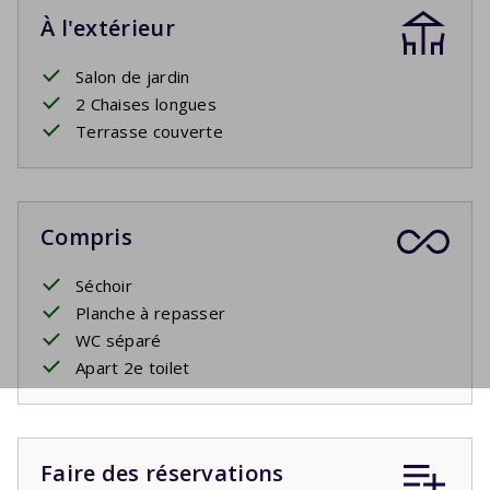
À l'extérieur
Salon de jardin
2 Chaises longues
Terrasse couverte
Compris
Séchoir
Planche à repasser
WC séparé
Apart 2e toilet
Faire des réservations