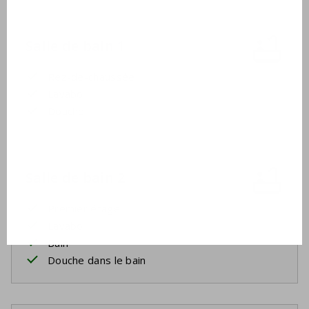
Salle de bain 1
Rez-de-chaussée
Lavabo
Douche
Salle de bain 2
Premier étage
Lavabo
Bain
Douche dans le bain