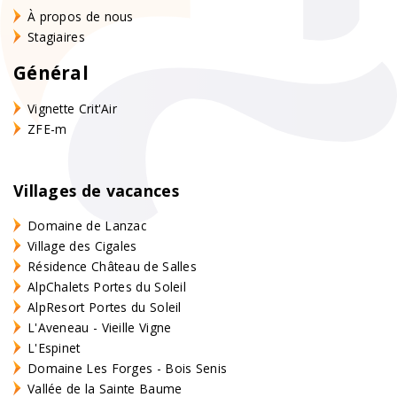
Vous disposez aussi d'un barbecue.
À propos de nous
Stagiaires
Piscine
Général
La piscine communale est prête pour vous. Bien sûr, vous
Vignette Crit'Air
pouvez également visiter le grand lac de loisirs qui se
ZFE-m
trouve à 500 mètres.
Villages de vacances
Domaine de Lanzac
Village des Cigales
Résidence Château de Salles
AlpChalets Portes du Soleil
AlpResort Portes du Soleil
L'Aveneau - Vieille Vigne
L'Espinet
Domaine Les Forges - Bois Senis
Vallée de la Sainte Baume