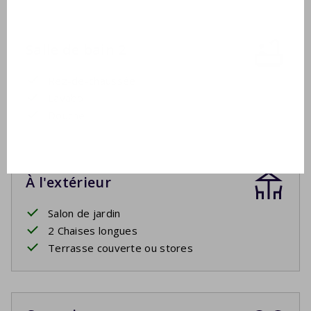
Salle de bain 2
Rez-de-chaussée
Lavabo
Douche
À l'extérieur
Salon de jardin
2 Chaises longues
Terrasse couverte ou stores