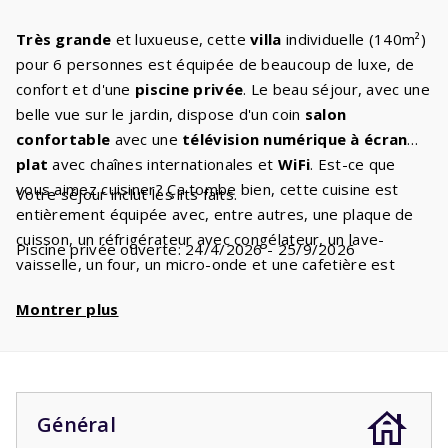
Très grande
et luxueuse, cette
villa
individuelle (140m²)
pour 6 personnes est équipée de beaucoup de luxe, de
confort et d'une
piscine privée
. Le beau séjour, avec une
belle vue sur le jardin, dispose d'un coin
salon
confortable
avec une
télévision numérique à écran
plat
avec chaînes internationales et
WiFi
. Est-ce que
vous aimez cuisiner? Ça tombe bien, cette cuisine est
Votre séjour inclut les lits faits.
entièrement équipée avec, entre autres, une plaque de
cuisson, un réfrigérateur avec congélateur, un lave-
Piscine privée ouverte: 24/4/2026 - 25/9/2026
vaisselle, un four, un micro-onde et une cafetière est
prête pour vous. La
machine à laver
et le sèche-linge
Montrer plus
sont situés dans la buanderie. Les trois
chambres
disposent de deux confortables lits avec
sommier à
ressorts
. Il y a deux
salles de bain
, une avec
baignoire
et/ou douche, lavabo et WC et une avec douche, lavabo
et éventuellement. toilettes. Il y a aussi un 2ème ou
Général
3ème WC séparé. Une belle
piscine
vous attend. Profitez