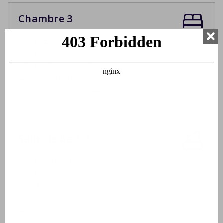
Chambre 3
Rez-de-chaussée
Deux lits simples
Lits à sommier à ressorts
Linge de lit
Lits faits à l'arrivée
Salle de bain 1
Rez-de-chaussée
Lavabo
Bain
Douche
Toilette