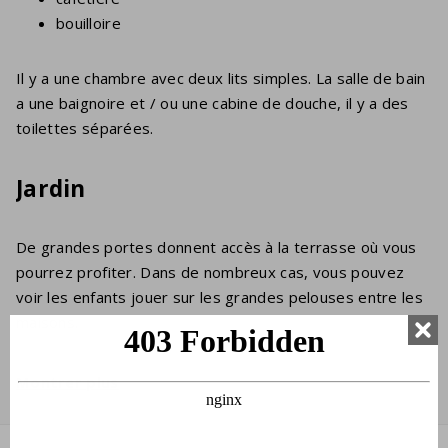
bouilloire
Il y a une chambre avec deux lits simples. La salle de bain
a une baignoire et / ou une cabine de douche, il y a des
toilettes séparées.
Jardin
De grandes portes donnent accès à la terrasse où vous
pourrez profiter. Dans de nombreux cas, vous pouvez
voir les enfants jouer sur les grandes pelouses entre les
maisons.
Montrer plus