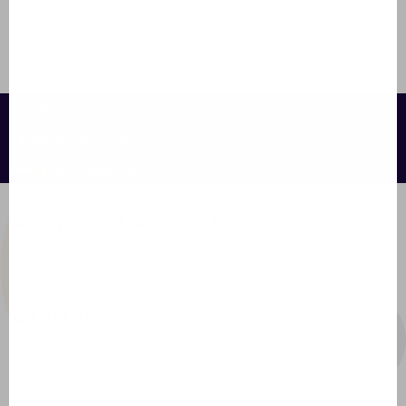
Contact:
info@francecomfort.com
nl@francecomfort.com
À propos de FranceComfort
À propos de nous
Stagiaires
Général
Vignette Crit'Air
ZFE-m