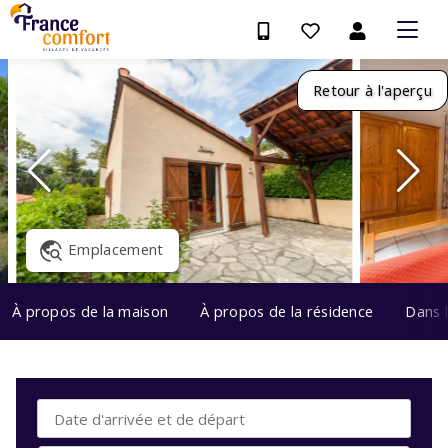
Retour à l'aperçu
Emplacement
À propos de la maison
À propos de la résidence
Dans 