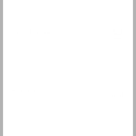
Toilette
Salle de bain 2
Rez-de-chaussée
Lavabo
Douche
À l'extérieur
Salon de jardin
2 Chaises longues
Terrasse couverte
BBQ fixe