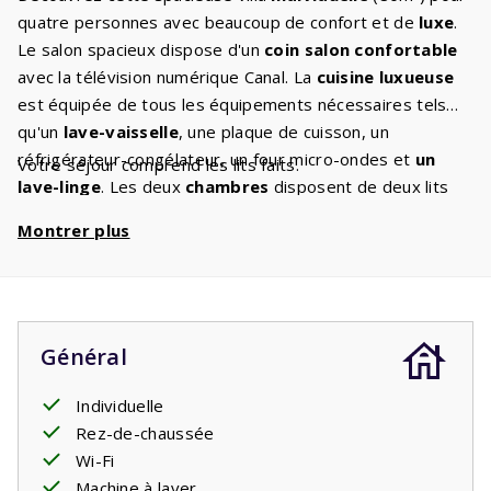
quatre personnes avec beaucoup de confort et de
luxe
.
Le salon spacieux dispose d'un
coin salon confortable
avec la télévision numérique Canal. La
cuisine luxueuse
est équipée de tous les équipements nécessaires tels
qu'un
lave-vaisselle
, une plaque de cuisson, un
réfrigérateur-congélateur, un four micro-ondes et
un
Votre séjour comprend les lits faits.
lave-linge
. Les deux
chambres
disposent de deux lits
simples
avec sommier à ressorts
pour une bonne nuit
Montrer plus
de sommeil. La villa dispose de
deux salles de bains
:
une avec baignoire, lavabo et toilettes et une avec
douche et lavabo. Il y a un deuxième WC séparé. Depuis
le salon, vous accédez à la spacieuse
terrasse couverte
.
Un endroit ombragé en été et en même temps l'endroit
Général
où vous pourrez profiter des soirées françaises jusqu'à
tard dans la nuit. Un verre de vin et un morceau de viande
Individuelle
sur le
barbecue fixe
Rez-de-chaussée
complètent la vie des vacances.
Wi-Fi
Machine à laver