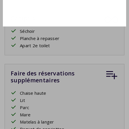
Compris
Séchoir
Planche à repasser
Apart 2e toilet
Faire des réservations
supplémentaires
Chaise haute
Lit
Parc
Mare
Matelas à langer
Paquet de serviettes