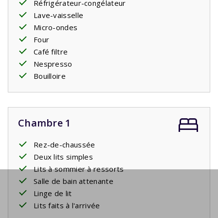
Réfrigérateur-congélateur
Lave-vaisselle
Micro-ondes
Four
Café filtre
Nespresso
Bouilloire
Chambre 1
Rez-de-chaussée
Deux lits simples
Lits à sommier à ressorts
Salle de bain attenante
Linge de lit
Lits faits à l'arrivée