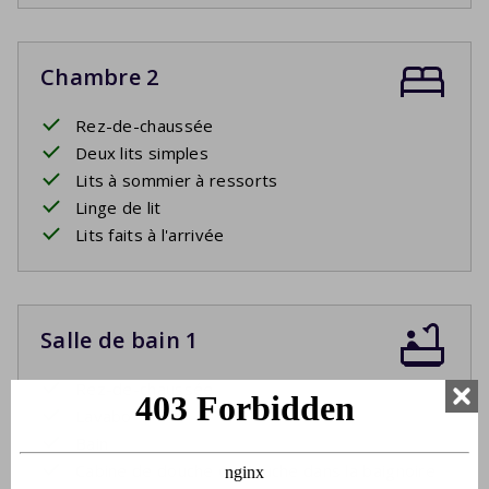
Chambre 2
Rez-de-chaussée
Deux lits simples
Lits à sommier à ressorts
Linge de lit
Lits faits à l'arrivée
Salle de bain 1
Rez-de-chaussée
Lavabo
Bain
Cabine de douche ou douche dans la baignoire