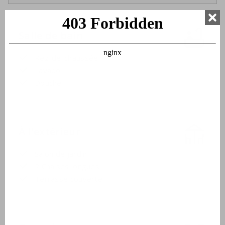
Salle de bain
Rez-de-chaussée
Lavabo
Douche
À l'extérieur
Salon de jardin
2 Chaises longues
Terrasse couverte