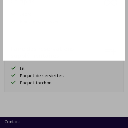
Compris
Séchoir
Planche à repasser
Faire des réservations
supplémentaires
Lit
Paquet de serviettes
Paquet torchon
Contact: