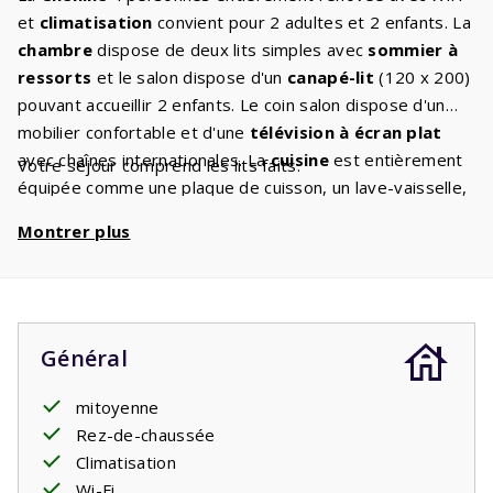
et
climatisation
convient pour 2 adultes et 2 enfants. La
chambre
dispose de deux lits simples avec
sommier à
ressorts
et le salon dispose d'un
canapé-lit
(120 x 200)
pouvant accueillir 2 enfants. Le coin salon dispose d'un
mobilier confortable et d'une
télévision à écran plat
avec chaînes internationales. La
cuisine
est entièrement
Votre séjour comprend les lits faits.
équipée comme une plaque de cuisson, un lave-vaisselle,
un réfrigérateur avec congélateur, un micro-ondes avec
Montrer plus
four, une cafetière et une bouilloire ainsi qu'une
machine
à laver
. La salle de bain a un lavabo et une cabine de
douche. De la
terrasse couverte
, vous pourrez profiter
ensemble du magnifique paysage français.
Général
mitoyenne
Rez-de-chaussée
Climatisation
Wi-Fi