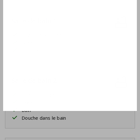
Salle de bain 1
Rez-de-chaussée
Lavabo
Douche
Salle de bain 2
Premier étage
Lavabo
Bain
Douche dans le bain