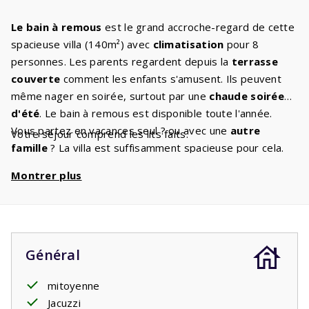
Le bain à remous
est le grand accroche-regard de cette
spacieuse villa (140m²) avec
climatisation
pour 8
personnes. Les parents regardent depuis la
terrasse
couverte
comment les enfants s'amusent. Ils peuvent
même nager en soirée, surtout par une
chaude soirée
d'été
. Le bain à remous est disponible toute l'année.
Vous partez en vacances seul ? ou avec une
autre
Votre séjour comprend les lits faits.
famille
? La villa est suffisamment spacieuse pour cela.
Le salon spacieux dispose d'un coin
salon confortable
Montrer plus
et la télévision numérique vous garantit que vous ne vous
ennuierez jamais. Vous aimez cuisiner, cuire ou rôtir ?
C'est bien, car la
belle cuisine
avec tous les
appareils
intégrés
que vous avez également à la maison est un
bon endroit où aller. La villa dispose de
deux salles de
Général
bains
. Une salle de bain avec douche et lavabo est
attenante à la
mitoyenne
chambre principale
au rez-de-chaussée.
La chambre principale dispose de deux lits simples
Jacuzzi