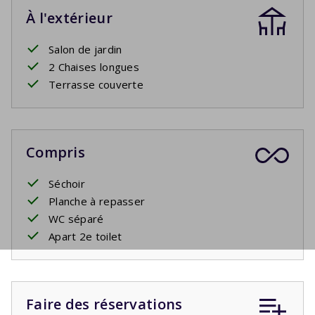
À l'extérieur
Salon de jardin
2 Chaises longues
Terrasse couverte
Compris
Séchoir
Planche à repasser
WC séparé
Apart 2e toilet
Faire des réservations