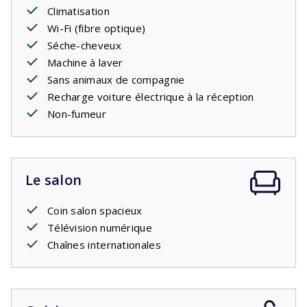
confortables avec
Climatisation
sommier à ressorts
, tout comme les
trois chambres du premier étage. Il y a aussi la deuxième
Wi-Fi (fibre optique)
salle de bain avec une baignoire avec douche et lavabo. Il
Séche-cheveux
y a des toilettes séparées.
Machine à laver
Sans animaux de compagnie
Recharge voiture électrique à la réception
Non-fumeur
Le salon
Coin salon spacieux
Télévision numérique
Chaînes internationales