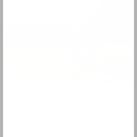
VTT
Aux Portes du Soleil, le VTT est l'un des sports les
plus
pratiqués
. Des
compétitions
sont organisées, il y a
un
bikepark
, mais vous pouvez aussi choisir votre propre
itinéraire. Vous pouvez aussi emmener votre vélo avec vous