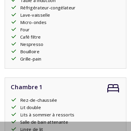
Table à induction
Réfrigérateur-congélateur
Lave-vaisselle
Micro-ondes
Four
Café filtre
Nespresso
Bouilloire
Grille-pain
Chambre 1
Rez-de-chaussée
Lit double
Lits à sommier à ressorts
Salle de bain attenante
Linge de lit