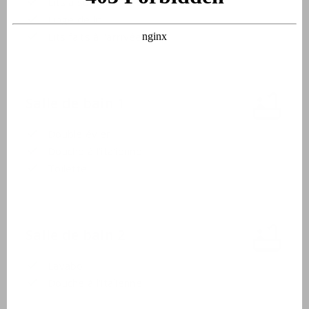
Lits à sommier à ressorts
Linge de lit
Lits faits à l'arrivée
Salle de bain 1
Double évier
Douche à l'italienne
Toilette
Salle de bain 2
Lavabo
Douche à l'italienne