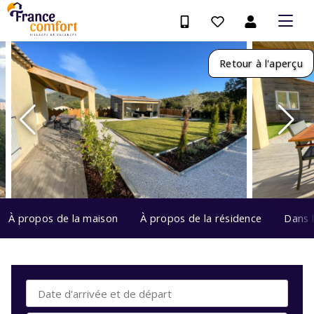
Retour à l'aperçu
À propos de la maison
À propos de la résidence
Dans 