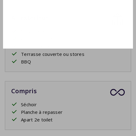
À l'extérieur
Salon de jardin
4 Chaises longues
Ensemble de salon
Terrasse couverte ou stores
BBQ
Compris
Séchoir
Planche à repasser
Apart 2e toilet