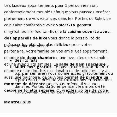
Les luxueux appartements pour 5 personnes sont
confortablement meublés afin que vous puissiez profiter
pleinement de vos vacances dans les Portes du Soleil. Le
coin salon confortable avec
Smart-TV
garantit
d'agréables soirées tandis que la
cuisine ouverte avec
des appareils de luxe
vous donne la possibilité de
préparer les plats les plus délicieux pour votre
Votre séjour comprend:
partenaire, votre famille ou vos amis. Cet appartement
dispose
de deux chambres
, une avec deux lits simples
des lits faits
et une avec 3 lits simples. La
salle de bain spacieuse
Multi Pass gratuit
. Ce pass (d'une valeur de 90 €
dispose d'une douche, d'un lavabo et de toilettes. Il y a
p.p. par semaine) vous donne accès gratuitement ou
aussi une baignoire, ce qui vous permet
de prendre un
à prix réduit à près de 200 attractions et animations
moment de détente
pour vous-même. Il y a une
dans les Portes du Soleil pendant les mois d'été.
deuxième toilette séparée. Ouvrez les portes de votre
Par exemple, vous pouvez utiliser gratuitement et
balcon
et respirez l'air frais de la montagne !
de manière illimitée les
télésièges et
Montrer plus
La différence avec le 5 pers confort est que le 5 pers
les
téléphériques
. Avec un séjour de 5 personnes,
confort est légèrement plus grand et situé au rez-de-
vous bénéficiez d'
une réduction de 450€
par
chaussée.