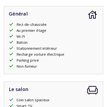
semaine et d'une réduction de
900€
si vous
réservez 2 semaines !
Général
Rez-de-chaussée
Au premier étage
Wi-Fi
Balcon
Stationnement intérieur
Recharge voiture électrique
Parking privé
Non-fumeur
Le salon
Coin salon spacieux
Smart TV