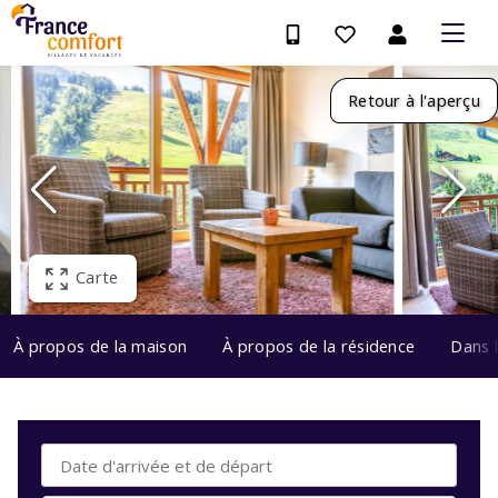
Retour à l'aperçu
Carte
À propos de la maison
À propos de la résidence
Dans 