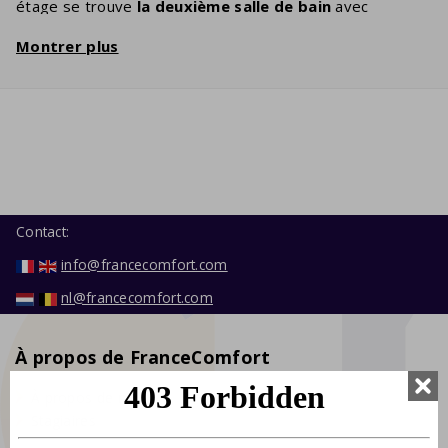
étage se trouve
la deuxième salle de bain
avec
baignoire, douche et lavabo. Il y a aussi des toilettes
Montrer plus
séparées à l’étage. Profitez ensemble d'un bon film sur
les
chaînes digitales
de la TV dans le salon
atmosphérique. Vous pouvez préparer les plats les plus
savoureux dans la cuisine moderne, entièrement équipée
et dotée
d'appareils intégrés de luxe
. Dans votre
jardin avec
terrasse couverte
, vous pourrez bronzer
pendant que les enfants jouent.
Contact:
info@francecomfort.com
nl@francecomfort.com
À propos de FranceComfort
À propos de nous
Stagiaires