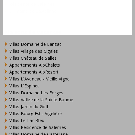
Résidence de Salernes
Domaine de Castellane
Maisons de vacances
Villas Domaine de Lanzac
Villas Village des Cigales
Villas Château de Salles
Appartements AlpChalets
Appartements AlpResort
Villas L'Aveneau - Vieille Vigne
Villas L'Espinet
Villas Domaine Les Forges
Villas Vallée de la Sainte Baume
Villas Jardin du Golf
Villas Bourg Est - Vigelière
Villas Le Lac Bleu
Villas Résidence de Salernes
Villas Domaine de Castellane