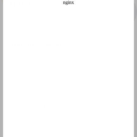
Général
Vignette Crit'Air
ZFE-m
Villages de vacances
Domaine de Lanzac
Village des Cigales
Résidence Château de Salles
AlpChalets Portes du Soleil
AlpResort Portes du Soleil
L'Aveneau - Vieille Vigne
L'Espinet
Domaine Les Forges - Bois Senis
Vallée de la Sainte Baume
Jardin du Golf
Bourg Est - Vigelière
Le Lac Bleu