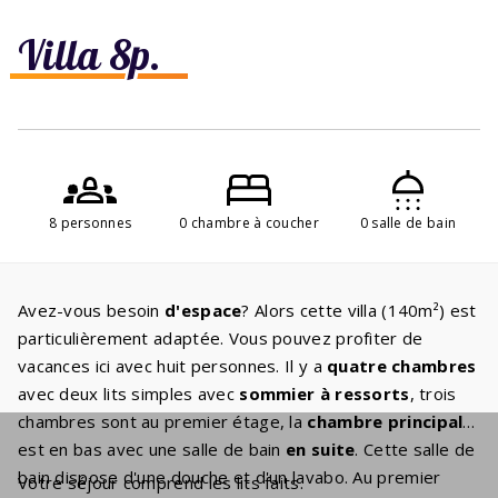
Villa 8p.
8 personnes
0 chambre à coucher
0 salle de bain
Avez-vous besoin
d'espace
? Alors cette villa (140m²) est
particulièrement adaptée. Vous pouvez profiter de
vacances ici avec huit personnes. Il y a
quatre chambres
avec deux lits simples avec
sommier à ressorts
, trois
chambres sont au premier étage, la
chambre principale
est en bas avec une salle de bain
en suite
. Cette salle de
bain dispose d'une douche et d'un lavabo. Au premier
Votre séjour comprend les lits faits.