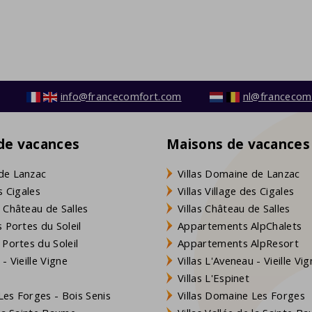
info@francecomfort.com
nl@francecom
 de vacances
Maisons de vacances
de Lanzac
Villas Domaine de Lanzac
s Cigales
Villas Village des Cigales
 Château de Salles
Villas Château de Salles
 Portes du Soleil
Appartements AlpChalets
 Portes du Soleil
Appartements AlpResort
- Vieille Vigne
Villas L'Aveneau - Vieille Vi
Villas L'Espinet
es Forges - Bois Senis
Villas Domaine Les Forges