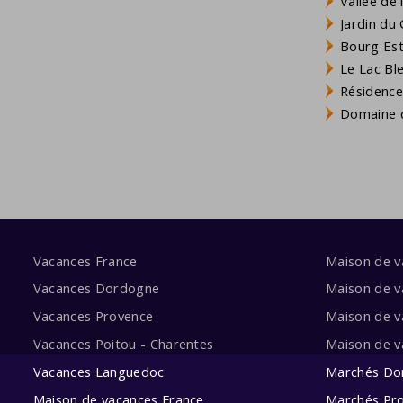
Vallée de
Jardin du 
Bourg Est 
Le Lac Bl
Résidence
Domaine d
Vacances France
Maison de 
Vacances Dordogne
Maison de v
Vacances Provence
Maison de v
Vacances Poitou - Charentes
Maison de 
Vacances Languedoc
Marchés Do
Maison de vacances France
Marchés Pr