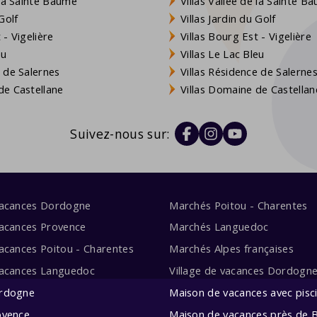
 la Sainte Baume
Villas Vallée de la Sainte B
Golf
Villas Jardin du Golf
- Vigelière
Villas Bourg Est - Vigelière
eu
Villas Le Lac Bleu
 de Salernes
Villas Résidence de Salerne
e Castellane
Villas Domaine de Castellan
Suivez-nous sur:
vacances Dordogne
Marchés Poitou - Charentes
acances Provence
Marchés Languedoc
acances Poitou - Charentes
Marchés Alpes françaises
vacances Languedoc
Village de vacances Dordogn
rdogne
Maison de vacances avec pisc
ovence
Maison de vacances près de 