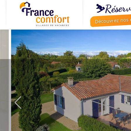
⛷️Réserv
Découvrez nos o