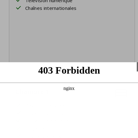
Télévision numérique
Chaînes internationales
Chambre 1
Rez-de-chaussée
Deux lits simples
Lits à sommier à ressorts
Linge de lit
Lits faits à l'arrivée