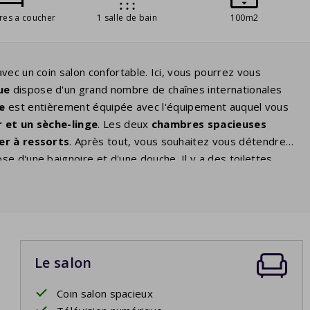
res a coucher
1 salle de bain
100m2
vec un coin salon confortable. Ici, vous pourrez vous
que
dispose d'un grand nombre de chaînes internationales
xe
est entièrement équipée avec l'équipement auquel vous
 et un sèche-linge
. Les deux
chambres spacieuses
r à ressorts
. Après tout, vous souhaitez vous détendre
se d'une baignoire et d'une douche. Il y a des toilettes
ous avez le choix, vous pourrez vous asseoir au soleil mais
isposent d'une
borne de recharge
pour recharger les
ter en tant qu'élément facultatif. C'est une
prise
. Vous devrez peut-être apportez votre
propre
adaptateur.
Le salon
Coin salon spacieux