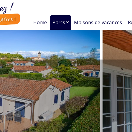
ez !
ffres !
Home
Parcs
Maisons de vacances
R