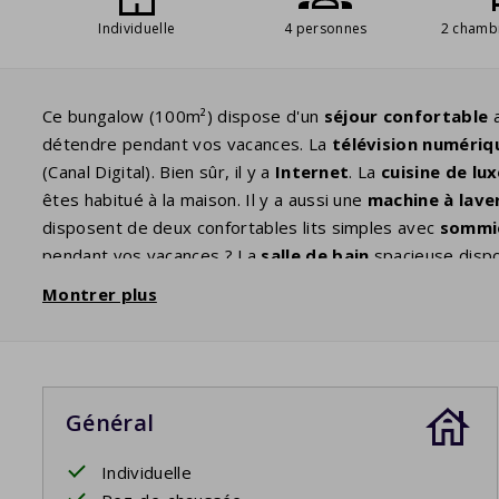
Individuelle
4 personnes
2 chamb
Ce bungalow (100m²) dispose d'un
séjour confortable
a
détendre pendant vos vacances. La
télévision numéri
(Canal Digital). Bien sûr, il y a
Internet
. La
cuisine de lu
êtes habitué à la maison. Il y a aussi une
machine à laver
disposent de deux confortables lits simples avec
sommie
pendant vos vacances ? La
salle de bain
spacieuse dispo
séparées. Profitez du
grand jardin
d'environ 800m² où v
Montrer plus
aussi à l’ombre, comme vous préférez. Plusieurs villas d
voitures électriques. Si tel est le cas, vous pouvez l'ajou
standard
comme toutes les autres prises de la maison
Général
Votre séjour comprend les lits faits.
Individuelle